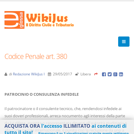
Codice Penale art. 380
di
Redazione WikiJus I
29/05/2017
Libera
PATROCINIO O CONSULENZA INFEDELE
Il patrocinatore o il consulente tecnico, che, rendendosi infedele ai
suoi doveri professionali, arreca nocumento agli interessi della parte
da lui difesa, assistita o rappresentata dinanzi all'autorità giudiziaria o
ACQUISTA ORA
l'accesso
ILLIMITATO
ai contenuti di
alla Corte penale internazionale, è punito con la reclusione da uno a
tutto il sito!
Rimangono 0 su 3 visualizzazioni gratuite questa settimana.