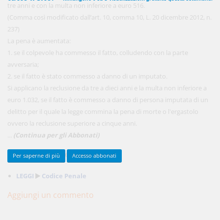
tre anni e con la multa non inferiore a euro 516.
(Comma così modificato dall’art. 10, comma 10, L. 20 dicembre 2012, n.
237)
450,00 €
La pena è aumentata:
ANNUALI
anziché
570.00€
,
risparmi il 21%!
1. se il colpevole ha commesso il fatto, colludendo con la parte
avversaria;
Acquista ora
2. se il fatto è stato commesso a danno di un imputato.
Si applicano la reclusione da tre a dieci anni e la multa non inferiore a
euro 1.032, se il fatto è commesso a danno di persona imputata di un
48,00 €
MENSILI
delitto per il quale la legge commina la pena di morte o l'ergastolo
ovvero la reclusione superiore a cinque anni.
...
(Continua per gli Abbonati)
Acquista ora
Percorsi argomentali
Per saperne di più
Accesso abbonati
LEGGI
Codice Penale
Aggiungi un commento