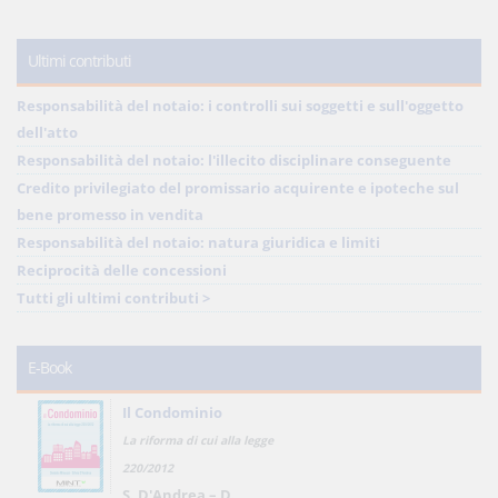
Ultimi contributi
Responsabilità del notaio: i controlli sui soggetti e sull'oggetto
dell'atto
Responsabilità del notaio: l'illecito disciplinare conseguente
Credito privilegiato del promissario acquirente e ipoteche sul
bene promesso in vendita
Responsabilità del notaio: natura giuridica e limiti
Reciprocità delle concessioni
Tutti gli ultimi contributi >
E-Book
Il Condominio
La riforma di cui alla legge
220/2012
S. D'Andrea – D.