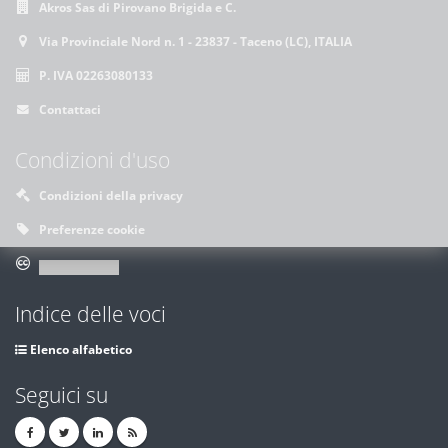
Akros Sas di Pirovano Brigida e C.
Via Provinciale Nord n. 1 - 23837 - Taceno (LC), ITALIA
P. IVA 02263080133
Contattaci
Condizioni d'uso
Condizioni della privacy
Preferenze cookie
Indice delle voci
Elenco alfabetico
Seguici su