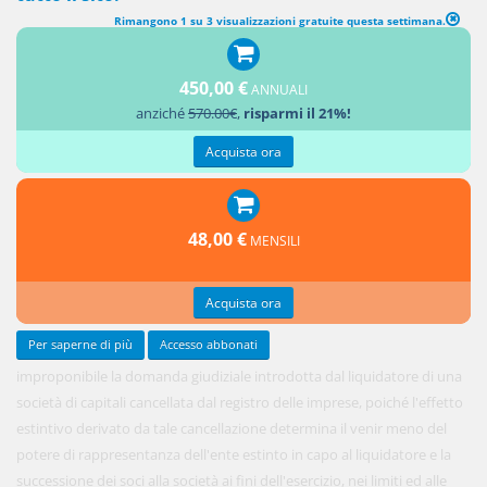
Rimangono 1 su 3 visualizzazioni gratuite questa settimana.
450,00 €
ANNUALI
È
anziché
570.00€
,
risparmi il 21%!
Acquista ora
48,00 €
MENSILI
Acquista ora
Per saperne di più
Accesso abbonati
improponibile la domanda giudiziale introdotta dal liquidatore di una
società di capitali cancellata dal registro delle imprese, poiché l'effetto
estintivo derivato da tale cancellazione determina il venir meno del
potere di rappresentanza dell'ente estinto in capo al liquidatore e la
successione dei soci alla società ai fini dell'esercizio, nei limiti ed alle