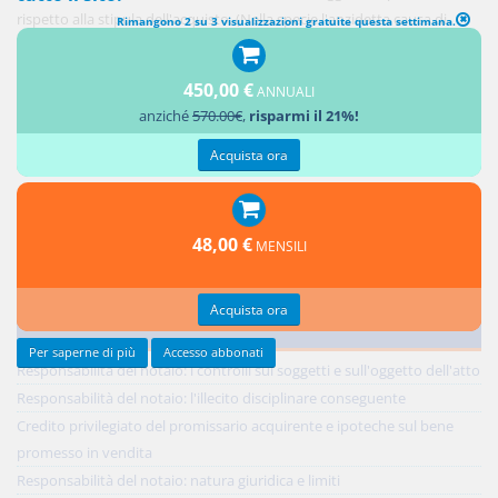
rispetto alla stipula dell'acquisto. (Nella specie l'anzidetta causa di
Rimangono 2 su 3 visualizzazioni gratuite questa settimana.
forza maggiore è stata correttamente ritenuta integrata dagli ostacoli
frapposti dall'inquilino all'esecuzione per il rilascio dell'immobile).
450,00 €
ANNUALI
Percorsi argomentali
anziché
570.00€
,
risparmi il 21%!
Acquista ora
SENTENZE
Cass. civile, sez. VI-V
Aggiungi un commento
48,00 €
MENSILI
Acquista ora
Ultimi contributi
Per saperne di più
Accesso abbonati
Responsabilità del notaio: i controlli sui soggetti e sull'oggetto dell'atto
Responsabilità del notaio: l'illecito disciplinare conseguente
Credito privilegiato del promissario acquirente e ipoteche sul bene
promesso in vendita
Responsabilità del notaio: natura giuridica e limiti