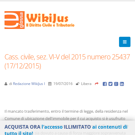
Cass. civile, sez. VI-V del 2015 numero 25437
(17/12/2015)
di
Redazione WikiJus I
19/07/2016
Libera
Il mancato trasferimento, entro il termine di legge, della residenza nel
Comune di ubicazione dell'immobile per il cui acquisto si è usufruito
dei benefici prima casa, non comporta la decadenza dall'agevolazione
ACQUISTA ORA
l'accesso
ILLIMITATO
ai contenuti di
qualora l'evento sia dovuto a causa di forza maggiore sopravvenuta
tutto il sito!