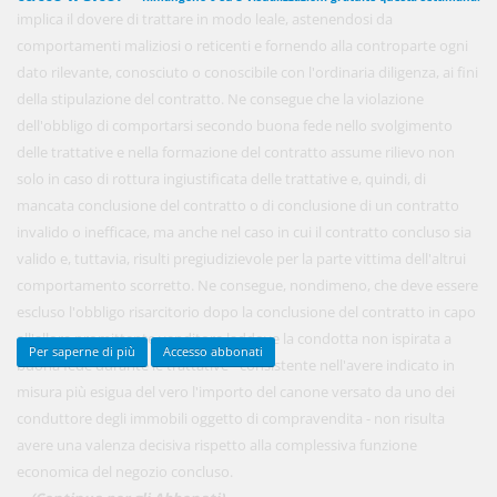
implica il dovere di trattare in modo leale, astenendosi da
comportamenti maliziosi o reticenti e fornendo alla controparte ogni
dato rilevante, conosciuto o conoscibile con l'ordinaria diligenza, ai fini
450,00 €
ANNUALI
della stipulazione del contratto. Ne consegue che la violazione
anziché
570.00€
,
risparmi il 21%!
dell'obbligo di comportarsi secondo buona fede nello svolgimento
delle trattative e nella formazione del contratto assume rilievo non
Acquista ora
solo in caso di rottura ingiustificata delle trattative e, quindi, di
mancata conclusione del contratto o di conclusione di un contratto
invalido o inefficace, ma anche nel caso in cui il contratto concluso sia
48,00 €
MENSILI
valido e, tuttavia, risulti pregiudizievole per la parte vittima dell'altrui
comportamento scorretto. Ne consegue, nondimeno, che deve essere
Acquista ora
escluso l'obbligo risarcitorio dopo la conclusione del contratto in capo
all'allora promittente venditore laddove la condotta non ispirata a
Per saperne di più
Accesso abbonati
buona fede durante le trattative - consistente nell'avere indicato in
misura più esigua del vero l'importo del canone versato da uno dei
conduttore degli immobili oggetto di compravendita - non risulta
avere una valenza decisiva rispetto alla complessiva funzione
economica del negozio concluso.