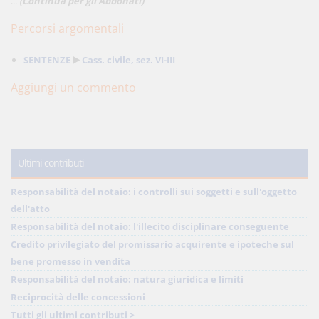
...
(Continua per gli Abbonati)
Percorsi argomentali
SENTENZE
Cass. civile, sez. VI-III
Aggiungi un commento
Ultimi contributi
Responsabilità del notaio: i controlli sui soggetti e sull'oggetto
dell'atto
Responsabilità del notaio: l'illecito disciplinare conseguente
Credito privilegiato del promissario acquirente e ipoteche sul
bene promesso in vendita
Responsabilità del notaio: natura giuridica e limiti
Reciprocità delle concessioni
Tutti gli ultimi contributi >