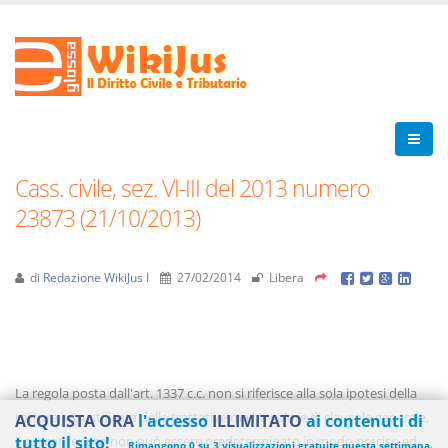
Cass. civile, sez. VI-III del 2013 numero
23873 (21/10/2013)
di
Redazione WikiJus I
27/02/2014
Libera
La regola posta dall'art. 1337 c.c. non si riferisce alla sola ipotesi della
rottura ingiustificata delle trattative ma ha valore di clausola generale,
ACQUISTA ORA
l'accesso
ILLIMITATO
ai contenuti di
il cui contenuto non può essere predeterminato in modo preciso ed
tutto il sito!
Rimangono 0 su 3 visualizzazioni gratuite questa settimana.