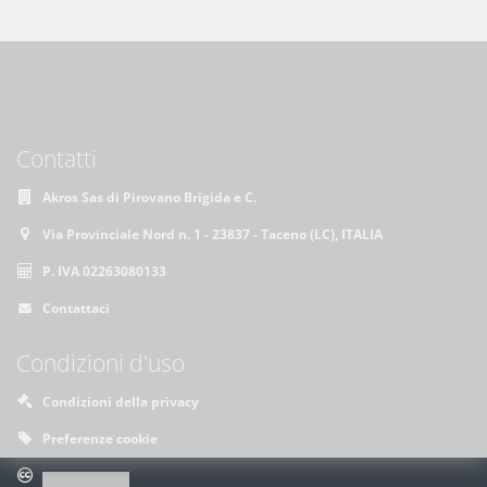
Contatti
Akros Sas di Pirovano Brigida e C.
Via Provinciale Nord n. 1 - 23837 - Taceno (LC), ITALIA
P. IVA 02263080133
Contattaci
Condizioni d'uso
Condizioni della privacy
Preferenze cookie