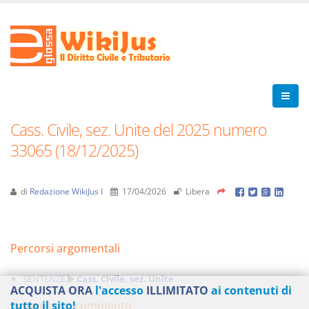
Cass. Civile, sez. Unite del 2025 numero
33065 (18/12/2025)
di
Redazione WikiJus I
17/04/2026
Libera
Percorsi argomentali
SENTENZE
Cass. Civile, sez. Unite
ACQUISTA ORA
l'accesso
ILLIMITATO
ai contenuti di
Aggiungi un commento
tutto il sito!