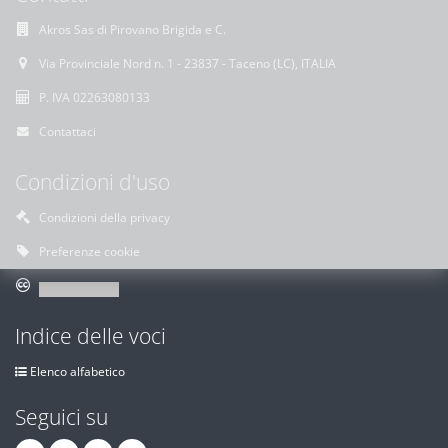
Akros Sas di Pirovano Brigida e C.
Via Provinciale Nord n. 1 - 23837 - Taceno (LC), ITALIA
P. IVA 02263080133
Contattaci
Condizioni d'uso
Condizioni della privacy
Preferenze cookie
Indice delle voci
Elenco alfabetico
Seguici su