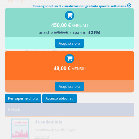
Rimangono 0 su 3 visualizzazioni gratuite questa settimana.
450,00 €
ANNUALI
Ultimi contributi
anziché
570.00€
,
risparmi il 21%!
Acquista ora
Responsabilità del notaio: i controlli sui soggetti e sull'oggetto dell'atto
Responsabilità del notaio: l'illecito disciplinare conseguente
Credito privilegiato del promissario acquirente e ipoteche sul bene
promesso in vendita
48,00 €
MENSILI
Responsabilità del notaio: natura giuridica e limiti
Reciprocità delle concessioni
Acquista ora
Tutti gli ultimi contributi >
Per saperne di più
Accesso abbonati
E-Book
Il Condominio
La riforma di cui alla legge
220/2012