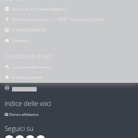
Akros Sas di Pirovano Brigida e C.
Via Provinciale Nord n. 1 - 23837 - Taceno (LC), ITALIA
P. IVA 02263080133
Contattaci
Condizioni d'uso
Condizioni della privacy
Preferenze cookie
Indice delle voci
Elenco alfabetico
Seguici su