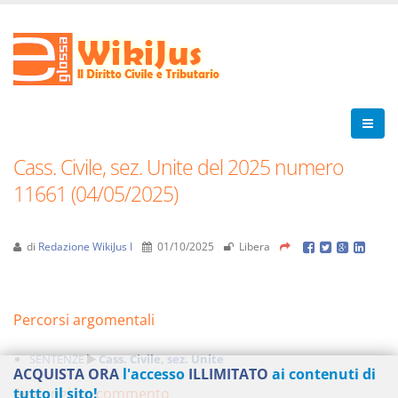
Cass. Civile, sez. Unite del 2025 numero
11661 (04/05/2025)
di
Redazione WikiJus I
01/10/2025
Libera
Percorsi argomentali
SENTENZE
Cass. Civile, sez. Unite
ACQUISTA ORA
l'accesso
ILLIMITATO
ai contenuti di
Aggiungi un commento
tutto il sito!