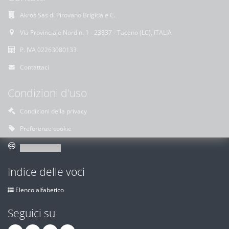
Akros Sas di Pirovano Brigida e C.
Via Provinciale Nord n. 1 - 23837 - Taceno (LC), ITALIA
P. IVA 02263080133
Contattaci
Condizioni d'uso
Condizioni della privacy
Preferenze cookie
Indice delle voci
Elenco alfabetico
Seguici su