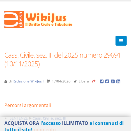
Cass. Civile, sez. III del 2025 numero 29691
(10/11/2025)
di
Redazione WikiJus I
17/04/2026
Libera
Percorsi argomentali
SENTENZE
Cass. Civile, sez. III
ACQUISTA ORA
l'accesso
ILLIMITATO
ai contenuti di
Aggiungi un commento
tutto il sito!