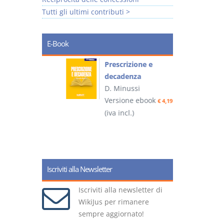
Tutti gli ultimi contributi >
E-Book
so e
Prescrizione e
decadenza
D. Minussi
ook
Versione ebook
€ 4,19
€ 4,19
(iva incl.)
(
Iscriviti alla Newsletter
Iscriviti alla newsletter di
WikiJus per rimanere
sempre aggiornato!