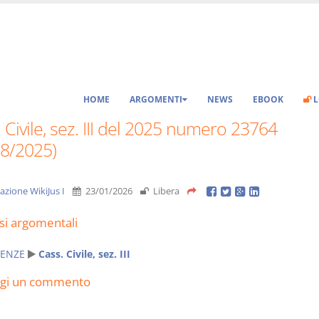
HOME
ARGOMENTI
NEWS
EBOOK
L
 Civile, sez. III del 2025 numero 23764
08/2025)
azione WikiJus I
23/01/2026
Libera
si argomentali
ENZE
Cass. Civile, sez. III
ngi un commento