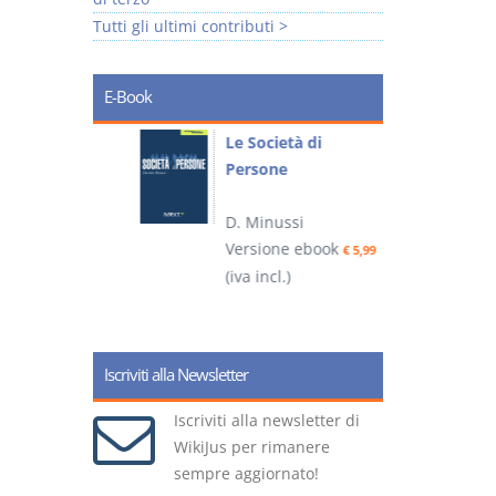
Tutti gli ultimi contributi >
E-Book
io
Le Società di
I
Persone
 alla legge
D. Minussi
– D.
Versione ebook
(
€ 5,99
(iva incl.)
ook
€ 6,99
Iscriviti alla Newsletter
Iscriviti alla newsletter di
WikiJus per rimanere
sempre aggiornato!