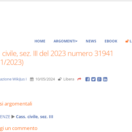
HOME
ARGOMENTI
NEWS
EBOOK
L
 civile, sez. III del 2023 numero 31941
11/2023)
azione WikiJus I
10/05/2024
Libera
si argomentali
ENZE
Cass. civile, sez. III
ngi un commento