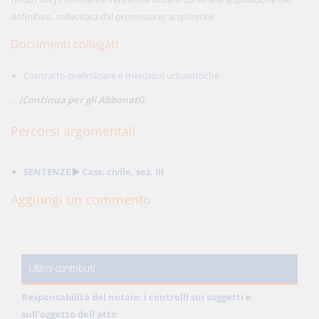
definitivo, sollecitata dal promissario acquirente.
Documenti collegati
Contratto preliminare e menzioni urbanistiche
...
(Continua per gli Abbonati)
Percorsi argomentali
SENTENZE
Cass. civile, sez. III
Aggiungi un commento
Ultimi contributi
Responsabilità del notaio: i controlli sui soggetti e
sull'oggetto dell'atto