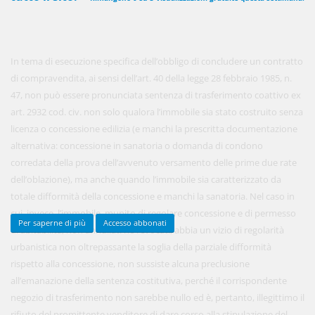
450,00 €
ANNUALI
In tema di esecuzione specifica dell’obbligo di concludere un contratto
anziché
570.00€
,
risparmi il 21%!
di compravendita, ai sensi dell’art. 40 della legge 28 febbraio 1985, n.
47, non può essere pronunciata sentenza di trasferimento coattivo ex
Acquista ora
art. 2932 cod. civ. non solo qualora l’immobile sia stato costruito senza
licenza o concessione edilizia (e manchi la prescritta documentazione
alternativa: concessione in sanatoria o domanda di condono
48,00 €
MENSILI
corredata della prova dell’avvenuto versamento delle prime due rate
dell’oblazione), ma anche quando l’immobile sia caratterizzato da
totale difformità della concessione e manchi la sanatoria. Nel caso in
Acquista ora
cui, invece, l’immobile, munito di regolare concessione e di permesso
Per saperne di più
Accesso abbonati
di abitabilità, non annullati né revocati, abbia un vizio di regolarità
urbanistica non oltrepassante la soglia della parziale difformità
rispetto alla concessione, non sussiste alcuna preclusione
all’emanazione della sentenza costitutiva, perché il corrispondente
negozio di trasferimento non sarebbe nullo ed è, pertanto, illegittimo il
rifiuto del promittente venditore di dare corso alla stipulazione del