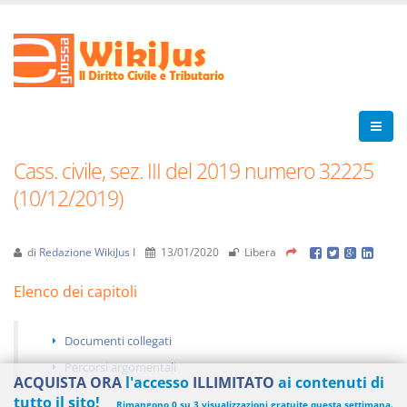
Cass. civile, sez. III del 2019 numero 32225
(10/12/2019)
di
Redazione WikiJus I
13/01/2020
Libera
Elenco dei capitoli
Documenti collegati
Percorsi argomentali
ACQUISTA ORA
l'accesso
ILLIMITATO
ai contenuti di
tutto il sito!
Rimangono 0 su 3 visualizzazioni gratuite questa settimana.