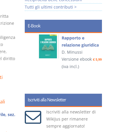
Tutti gli ultimi contributi >
ritta
crizione
E-Book
iligenza
 e
Rapporto e
I
to
relazione giuridica
ere,
D. Minussi
 diritto
ook
Versione ebook
(
€ 4,19
€ 5,99
(iva incl.)
ti
Iscriviti alla Newsletter
ali
Iscriviti alla newsletter di
ile, sez.
WikiJus per rimanere
sempre aggiornato!