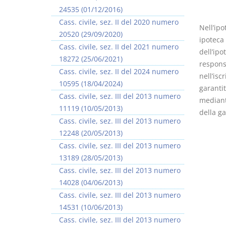
24535 (01/12/2016)
Cass. civile, sez. II del 2020 numero
Nell’ipo
20520 (29/09/2020)
ipoteca 
Cass. civile, sez. II del 2021 numero
dell’ipo
18272 (25/06/2021)
respons
I Vincoli Preliminari
Cass. civile, sez. II del 2024 numero
nell’isc
10595 (18/04/2024)
garantit
D. Minussi
Cass. civile, sez. III del 2013 numero
mediante
Versione ebook
€ 4,19
11119 (10/05/2013)
della g
(iva incl.)
Cass. civile, sez. III del 2013 numero
12248 (20/05/2013)
Cass. civile, sez. III del 2013 numero
13189 (28/05/2013)
Cass. civile, sez. III del 2013 numero
14028 (04/06/2013)
Cass. civile, sez. III del 2013 numero
14531 (10/06/2013)
Cass. civile, sez. III del 2013 numero