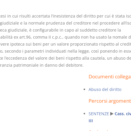
tesi in cui risulti accertata l’inesistenza del diritto per cui è stata isc
giudiziale e la normale prudenza del creditore nel procedere all’is
teca giudiziale, è configurabile in capo al suddetto creditore la
abilità ex art.96, comma II c.p.c., quando non ha usato la nomale d
Usufrutto Uso e
Prescrizione
rivere ipoteca sui beni per un valore proporzionato rispetto al credi
Abitazione
decadenza
o, secondo i parametri individuati nella legge, così ponendo in ess
D. Minussi
D. Minussi
 l’eccedenza del valore dei beni rispetto alla cautela, un abuso del
Versione ebook
Versione eb
€ 4,19
aranzia patrimoniale in danno del debitore.
(iva incl.)
(iva incl.)
Documenti collega
Abuso del diritto
Percorsi argoment
SENTENZE
Cass. civ
III