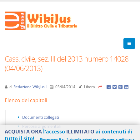
Cass. civile, sez. III del 2013 numero 14028
(04/06/2013)
di
Redazione WikiJus I
03/04/2014
Libera
Elenco dei capitoli
Documenti collegati
Percorsi argomentali
ACQUISTA ORA
l'accesso
ILLIMITATO
ai contenuti di
tutto il sito!
Rimangono 0 su 3 visualizzazioni gratuite questa settimana.