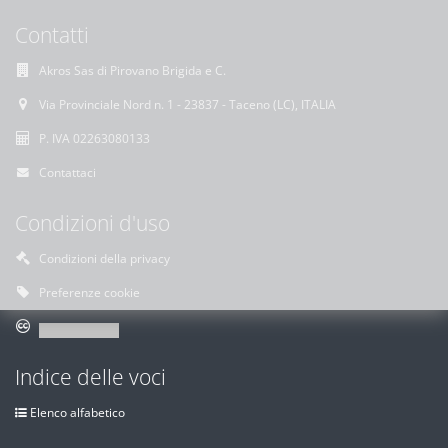
Contatti
Akros Sas di Pirovano Brigida e C.
Via Provinciale Nord n. 1 - 23837 - Taceno (LC), ITALIA
P. IVA 02263080133
Contattaci
Condizioni d'uso
Condizioni della privacy
Preferenze cookie
Indice delle voci
Elenco alfabetico