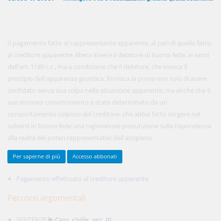
450,00 €
ANNUALI
Il pagamento fatto al rappresentante apparente, al pari di quello fatto
anziché
570.00€
,
risparmi il 21%!
al creditore apparente, libera invece il debitore di buona fede, ai sensi
dell'art. 1189 c.c., ma a condizione che il debitore, che invoca il
Acquista ora
principio dell'apparenza giuridica, fornisca la prova non solo di avere
confidato senza sua colpa nella situazione apparente, ma anche che il
suo erroneo convincimento è stato determinato da un
48,00 €
MENSILI
comportamento colposo del creditore, che abbia fatto sorgere nel
solvens in buona fede una ragionevole presunzione sulla rispondenza
alla realtà dei poteri rappresentativi dell'accipiens.
Acquista ora
Documenti collegati
Per saperne di più
Accesso abbonati
Pagamento effettuato al creditore apparente
Percorsi argomentali
SENTENZE
Cass. civile, sez. III