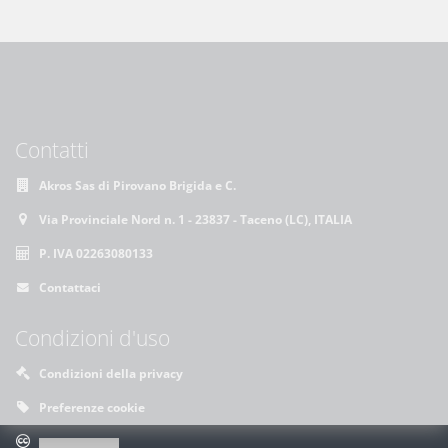
Contatti
Akros Sas di Pirovano Brigida e C.
Via Provinciale Nord n. 1 - 23837 - Taceno (LC), ITALIA
P. IVA 02263080133
Contattaci
Condizioni d'uso
Condizioni della privacy
Preferenze cookie