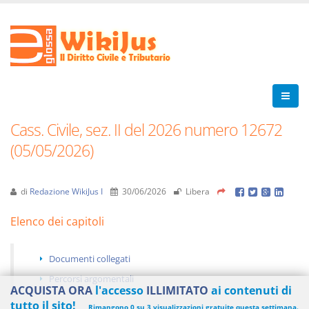
Cass. Civile, sez. II del 2026 numero 12672
(05/05/2026)
di
Redazione WikiJus I
30/06/2026
Libera
Elenco dei capitoli
Documenti collegati
Percorsi argomentali
ACQUISTA ORA
l'accesso
ILLIMITATO
ai contenuti di
tutto il sito!
Rimangono 0 su 3 visualizzazioni gratuite questa settimana.