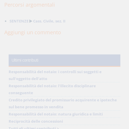
Percorsi argomentali
SENTENZE
Cass. Civile, sez. II
Aggiungi un commento
Ultimi contributi
Responsabilità del notaio: i controlli sui soggetti e
sull'oggetto dell'atto
Responsabilità del notaio: l'illecito disciplinare
conseguente
Credito privilegiato del promissario acquirente e ipoteche
sul bene promesso in vendita
Responsabilità del notaio: natura giuridica e limiti
Reciprocità delle concessioni
Tutti gli ultimi contributi >