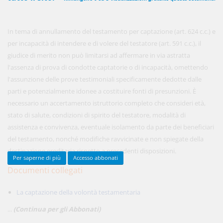
In tema di annullamento del testamento per captazione (art. 624 c.c.) e
450,00 €
ANNUALI
per incapacità di intendere e di volere del testatore (art. 591 c.c.), il
anziché
570.00€
,
risparmi il 21%!
giudice di merito non può limitarsi ad affermare in via astratta
l'assenza di prova di condotte captatorie o di incapacità, omettendo
Acquista ora
l'assunzione delle prove testimoniali specificamente dedotte dalle
parti e potenzialmente idonee a costituire fonti di presunzioni. È
necessario un accertamento istruttorio completo che consideri età,
48,00 €
MENSILI
stato di salute, condizioni di spirito del testatore, modalità di
assistenza e convivenza, eventuale isolamento da parte dei beneficiari
del testamento, nonché modifiche ravvicinate e non spiegate della
Acquista ora
destinazione ereditaria rispetto a precedenti disposizioni.
Per saperne di più
Accesso abbonati
Documenti collegati
La captazione della volontà testamentaria
...
(Continua per gli Abbonati)