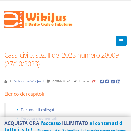
Cass. civile, sez. II del 2023 numero 28009
(27/10/2023)
di
Redazione WikiJus I
22/04/2024
Libera
Elenco dei capitoli
Documenti collegati
Percorsi argomentali
ACQUISTA ORA
l'accesso
ILLIMITATO
ai contenuti di
tutto il sito!
Rimangono 0 su 3 visualizzazioni gratuite questa settimana.