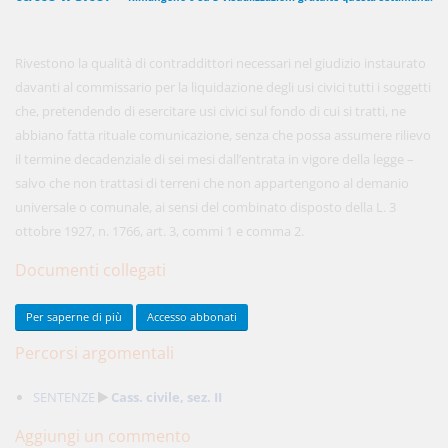
Rivestono la qualità di contraddittori necessari nel giudizio instaurato
450,00 €
ANNUALI
davanti al commissario per la liquidazione degli usi civici tutti i soggetti
anziché
570.00€
,
risparmi il 21%!
che, pretendendo di esercitare usi civici sul fondo di cui si tratti, ne
abbiano fatta rituale comunicazione, senza che possa assumere rilievo
Acquista ora
il termine decadenziale di sei mesi dall’entrata in vigore della legge –
salvo che non trattasi di terreni che non appartengono al demanio
universale o comunale, ai sensi del combinato disposto della L. 3
48,00 €
MENSILI
ottobre 1927, n. 1766, art. 3, commi 1 e comma 2.
Documenti collegati
Acquista ora
Usi civici
Per saperne di più
Accesso abbonati
Percorsi argomentali
SENTENZE
Cass. civile, sez. II
Aggiungi un commento