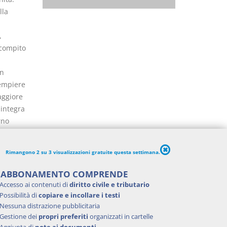
lla
,
 compito
un
dempiere
aggiore
 integra
rno
della
scambi.
Rimangono 2 su 3 visualizzazioni gratuite questa settimana.
'ABBONAMENTO COMPRENDE
Accesso ai contenuti di
diritto civile e tributario
Possibilità di
copiare e incollare i testi
Nessuna distrazione pubblicitaria
Gestione dei
propri preferiti
organizzati in cartelle