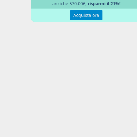
anziché
570.00€
,
risparmi il 21%!
Respo
Acquista ora
Percor
SENT
Aggiu
Contatti
Condi
Akros Sas di Pirovano Brigida e C.
Condi