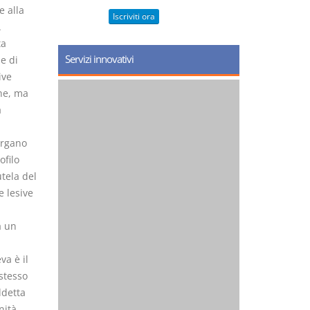
e alla
Iscriviti ora
.
ta
Servizi innovativi
e di
ive
che, ma
a
organo
ofilo
utela del
e lesive
a un
va è il
stesso
ddetta
nità.