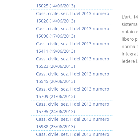
15025 (14/06/2013)
Cass. civile, sez. II del 2013 numero
L'art. 1
15026 (14/06/2013)
sistema
Cass. civile, sez. II del 2013 numero
notaio e
15096 (17/06/2013)
libero p
I Vincoli Preliminari
Usufrutto Uso e
Cass. civile, sez. II del 2013 numero
norma tu
Abitazione
15411 (19/06/2013)
integra
D. Minussi
D. Minussi
Cass. civile, sez. II del 2013 numero
ledere l
Versione ebook
Versione ebook
€ 4,19
€ 4,19
15523 (20/06/2013)
(iva incl.)
(iva incl.)
Cass. civile, sez. II del 2013 numero
15545 (20/06/2013)
Cass. civile, sez. II del 2013 numero
15709 (21/06/2013)
Cass. civile, sez. II del 2013 numero
15795 (24/06/2013)
Cass. civile, sez. II del 2013 numero
15988 (25/06/2013)
Cass. civile, sez. II del 2013 numero