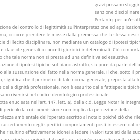
gravi possano sfuggir
sanzione disciplinare
Pertanto, per un'esat
zione del controllo di legittimità sull'interpretazione ed applicazion
rma, occorre prendere le mosse dalla premessa che la stessa descr
cie d'illecito disciplinare, non mediante un catalogo di ipotesi tipi
e clausole generali o concetti giuridici indeterminati. Ciò comport
to che tale norma non si presta ad una definitiva ed esaustiva
azione di ipotesi tipiche sul piano astratto, sia pure da parte dell'
 alla sussunzione del fatto nella norma generale. Il che, sotto il pr
o, significa che il perimetro di tale norma generale, preposta alla t
 della dignità professionale, non è esaurito dalle fattispecie tipich
sano rivenirsi nel codice deontologico professionale.
tta enucleata nell'art. 147, lett. a), della c.d. Legge Notarile integr
 di pericolo la cui commissione non implica la percezione della
olezza ambientale dell'operato ascritto al notaio poiché ciò che rile
o accertamento degli specifici comportamenti posti in essere dallo 
he risultino effettivamente idonei a ledere i valori tutelati dalla su
 prescindere, quindi, dal verificarsi di un'eco negativa nella comu