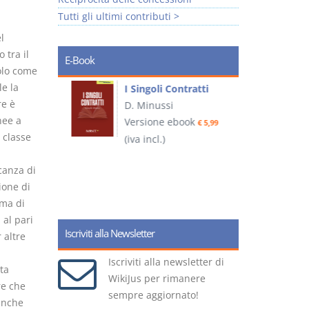
Tutti gli ultimi contributi >
l
 tra il
E-Book
solo come
e la
I Singoli Contratti
re è
uridica
D. Minussi
L
nee a
Versione ebook
€ 5,99
2
a classe
ook
(iva incl.)
€ 5,99
canza di
ione di
(
ema di
 al pari
Iscriviti alla Newsletter
 altre
Iscriviti alla newsletter di
ta
WikiJus per rimanere
re che
sempre aggiornato!
 anche