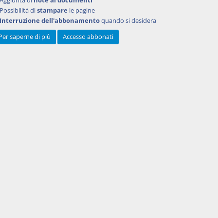
Aggiunta di
note ai documenti
Possibilità di
stampare
le pagine
Interruzione dell'abbonamento
quando si desidera
Per saperne di più
Accesso abbonati
Powered by