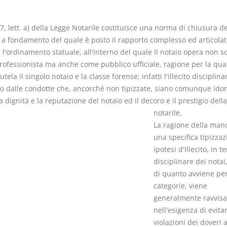
47, lett. a) della Legge Notarile costituisce una norma di chiusura de
 a fondamento del quale è posto il rapporto complesso ed articolato
 l'ordinamento statuale, all'interno del quale il notaio opera non 
rofessionista ma anche come pubblico ufficiale, ragione per la qual
Prescrizione e
Rapporto e
tela il singolo notaio e la classe forense; infatti l'illecito disciplina
decadenza
relazione gi
to dalle condotte che, ancorché non tipizzate, siano comunque ido
D. Minussi
D. Minussi
a dignità e la reputazione del notaio ed il decoro e il prestigio dell
Versione ebook
Versione eb
€ 4,19
notarile.
(iva incl.)
(iva incl.)
La ragione della man
una specifica tipizzaz
ipotesi d'illecito, in t
disciplinare dei notai,
di quanto avviene per
categorie, viene
generalmente ravvisa
nell'esigenza di evita
violazioni dei doveri