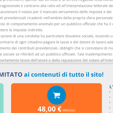
ragionevole e contrario alla ratio ed all'interpretazione letterale de
anzionare il notaio per il mancato versamento delle imposte e dei
ti previdenziali ricadenti nell'ambito della propria sfera personale
dosi di comportamento anomalo per un pubblico ufficiale che ha il
otere le imposte indirette.
erazione di una condotta ha particolare disvalore sociale, essendo 
primario di ogni cittadino pagare le tasse e del datore di lavoro a
amento dei contributi previdenziali, obblighi che si connotano di m
e sociale se riferibili ad un pubblico ufficiale. Tale inadempimento
ortamento lesivo dell'onore e della reputazione del notaio all'inte
llettività ove opera ed arreca una lesione al decoro ed al prestigio 
forense, che svolge una funzione essenziale nell'economia e negli 
IMITATO
ai contenuti di tutto il sito!
L
nti collegati
48,00 €
MENSILI