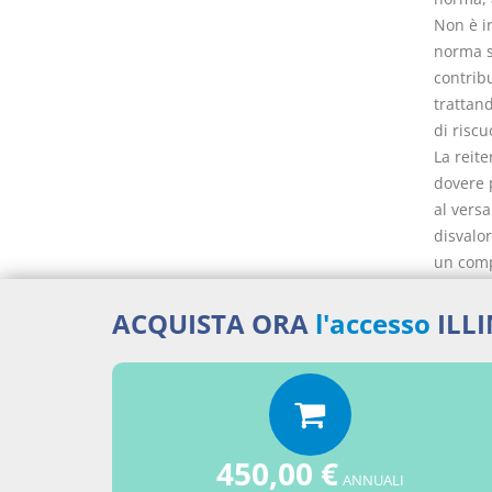
Non è ir
norma s
contribu
trattan
di riscu
La reit
dovere 
al vers
disvalor
un comp
della co
classe 
ACQUISTA ORA
l'accesso
ILL
Docume
450,00 €
ANNUALI