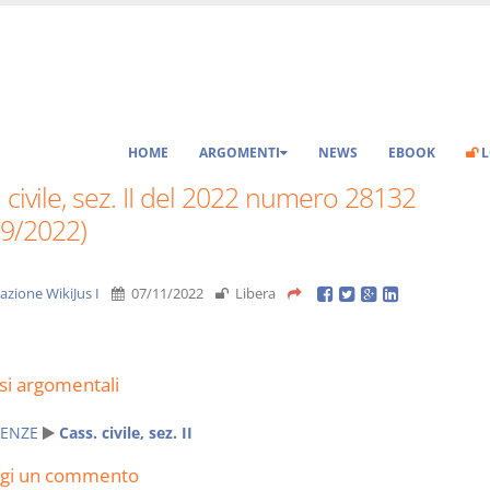
HOME
ARGOMENTI
NEWS
EBOOK
L
 civile, sez. II del 2022 numero 28132
09/2022)
azione WikiJus I
07/11/2022
Libera
si argomentali
ENZE
Cass. civile, sez. II
ngi un commento