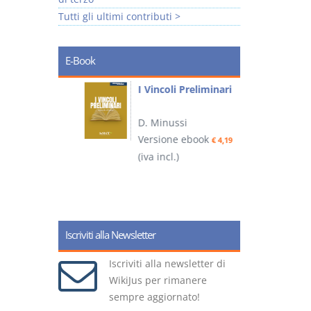
Tutti gli ultimi contributi >
E-Book
i
I Vincoli Preliminari
D. Minussi
Versione ebook
€ 4,19
ook
(iva incl.)
(
€ 5,99
Iscriviti alla Newsletter
Iscriviti alla newsletter di
WikiJus per rimanere
sempre aggiornato!