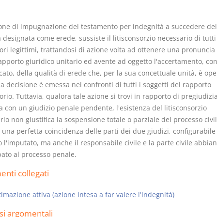
ione di impugnazione del testamento per indegnità a succedere del
designata come erede, sussiste il litisconsorzio necessario di tutti 
ri legittimi, trattandosi di azione volta ad ottenere una pronuncia 
apporto giuridico unitario ed avente ad oggetto l'accertamento, con
Prescrizione e
Rapporto e
cato, della qualità di erede che, per la sua concettuale unità, è op
decadenza
relazione gi
la decisione è emessa nei confronti di tutti i soggetti del rapporto
D. Minussi
D. Minussi
rio. Tuttavia, qualora tale azione si trovi in rapporto di pregiudizia
Versione ebook
Versione eb
€ 4,19
a con un giudizio penale pendente, l'esistenza del litisconsorzio
(iva incl.)
(iva incl.)
io non giustifica la sospensione totale o parziale del processo civil
 una perfetta coincidenza delle parti dei due giudizi, configurabil
 l'imputato, ma anche il responsabile civile e la parte civile abbia
pato al processo penale.
nti collegati
timazione attiva (azione intesa a far valere l'indegnità)
si argomentali