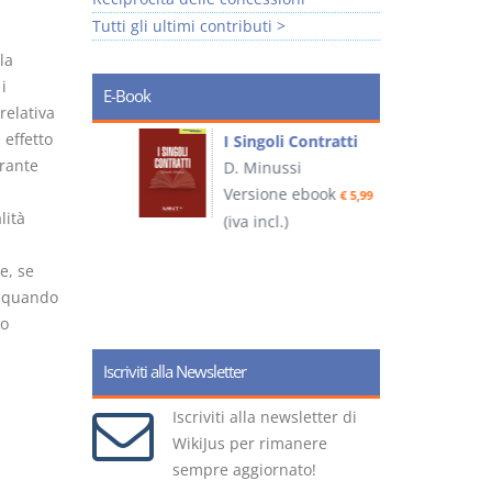
Tutti gli ultimi contributi >
la
i
E-Book
relativa
 effetto
I Singoli Contratti
erante
uridica
D. Minussi
L
Versione ebook
€ 5,99
2
lità
ook
(iva incl.)
€ 5,99
e, se
e quando
(
no
Iscriviti alla Newsletter
Iscriviti alla newsletter di
WikiJus per rimanere
sempre aggiornato!