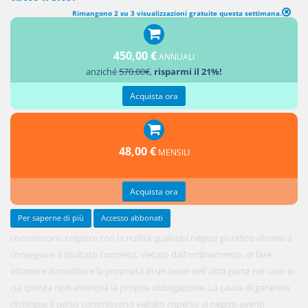
Rimangono 2 su 3 visualizzazioni gratuite questa settimana.
450,00 €
ANNUALI
Il divieto
anziché
570.00€
,
risparmi il 21%!
di patto
Acquista ora
48,00 €
MENSILI
Acquista ora
Per saperne di più
Accesso abbonati
commissorio colpisce con la nullità qualsiasi negozi giuridico idoneo a
conseguire il risultato concreto, vietato dall'ordinamento, di fare
ottenere al creditore la proprietà di un bene dell'altra parte nel caso in
cui questa non adempia la propria obbligazione. La causa di garanzia
distingue il patto commissorio vietato rispetto ai negozi aventi