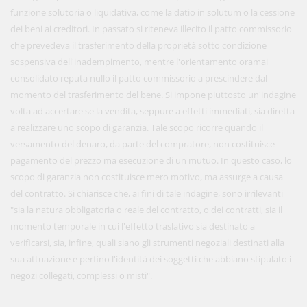
funzione solutoria o liquidativa, come la datio in solutum o la cessione
dei beni ai creditori. In passato si riteneva illecito il patto commissorio
che prevedeva il trasferimento della proprietà sotto condizione
sospensiva dell'inadempimento, mentre l'orientamento oramai
consolidato reputa nullo il patto commissorio a prescindere dal
momento del trasferimento del bene. Si impone piuttosto un'indagine
volta ad accertare se la vendita, seppure a effetti immediati, sia diretta
a realizzare uno scopo di garanzia. Tale scopo ricorre quando il
versamento del denaro, da parte del compratore, non costituisce
pagamento del prezzo ma esecuzione di un mutuo. In questo caso, lo
scopo di garanzia non costituisce mero motivo, ma assurge a causa
del contratto. Si chiarisce che, ai fini di tale indagine, sono irrilevanti
"sia la natura obbligatoria o reale del contratto, o dei contratti, sia il
momento temporale in cui l'effetto traslativo sia destinato a
verificarsi, sia, infine, quali siano gli strumenti negoziali destinati alla
sua attuazione e perfino l'identità dei soggetti che abbiano stipulato i
negozi collegati, complessi o misti".