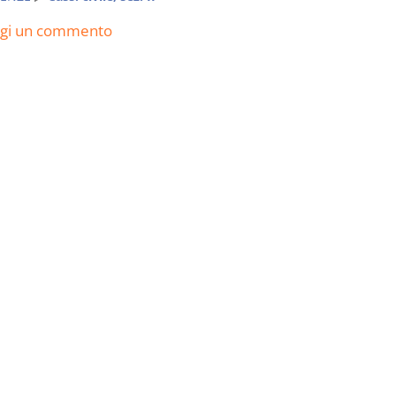
ngi un commento
Il Condominio
Le Società d
Persone
La riforma di cui alla legge
220/2012
D. Minussi
S. D'Andrea – D.
Versione eb
Minussi
(iva incl.)
Versione ebook
€ 6,99
(iva incl.)