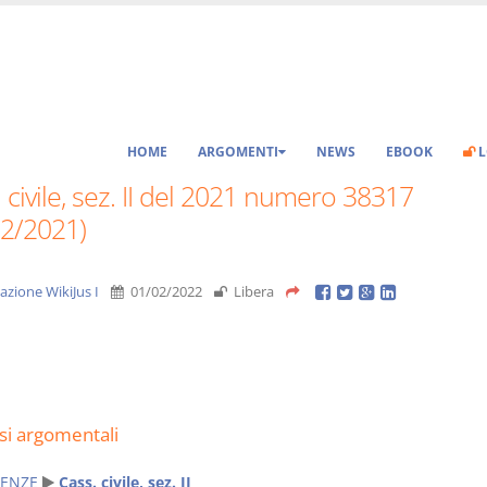
HOME
ARGOMENTI
NEWS
EBOOK
L
 civile, sez. II del 2021 numero 38317
12/2021)
azione WikiJus I
01/02/2022
Libera
si argomentali
ENZE
Cass. civile, sez. II