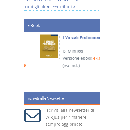
Tutti gli ultimi contributi >
E-Book
i
I Vincoli Preliminari
D. Minussi
Versione ebook
€ 4,19
ook
(iva incl.)
(
€ 5,99
Iscriviti alla Newsletter
Iscriviti alla newsletter di
WikiJus per rimanere
sempre aggiornato!