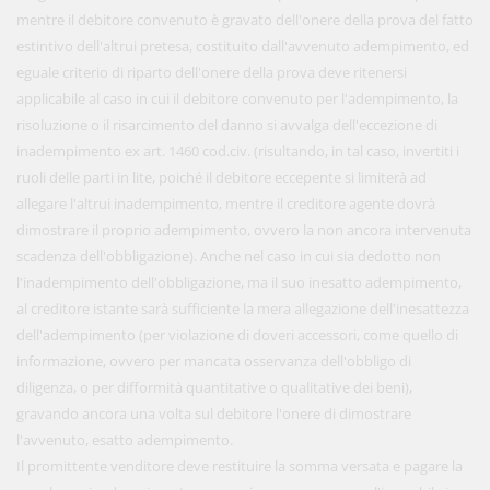
mentre il debitore convenuto è gravato dell'onere della prova del fatto
estintivo dell'altrui pretesa, costituito dall'avvenuto adempimento, ed
eguale criterio di riparto dell'onere della prova deve ritenersi
applicabile al caso in cui il debitore convenuto per l'adempimento, la
risoluzione o il risarcimento del danno si avvalga dell'eccezione di
inadempimento ex art. 1460 cod.civ. (risultando, in tal caso, invertiti i
ruoli delle parti in lite, poiché il debitore eccepente si limiterà ad
allegare l'altrui inadempimento, mentre il creditore agente dovrà
dimostrare il proprio adempimento, ovvero la non ancora intervenuta
scadenza dell'obbligazione). Anche nel caso in cui sia dedotto non
l'inadempimento dell'obbligazione, ma il suo inesatto adempimento,
al creditore istante sarà sufficiente la mera allegazione dell'inesattezza
dell'adempimento (per violazione di doveri accessori, come quello di
informazione, ovvero per mancata osservanza dell'obbligo di
diligenza, o per difformità quantitative o qualitative dei beni),
gravando ancora una volta sul debitore l'onere di dimostrare
l'avvenuto, esatto adempimento.
Il promittente venditore deve restituire la somma versata e pagare la