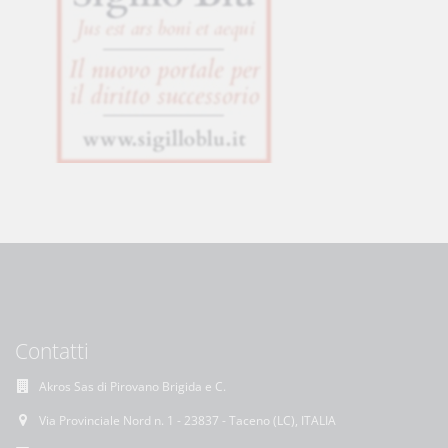
Contatti
Akros Sas di Pirovano Brigida e C.
Via Provinciale Nord n. 1 - 23837 - Taceno (LC), ITALIA