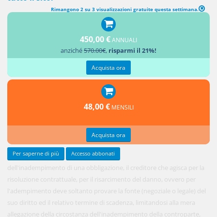
Rimangono 2 su 3 visualizzazioni gratuite questa settimana.
450,00 €
ANNUALI
In tema di
anziché
570.00€
,
risparmi il 21%!
prova
Acquista ora
48,00 €
MENSILI
Acquista ora
Per saperne di più
Accesso abbonati
dell'inadempimento di una obbligazione, il creditore che agisca per la
risoluzione contrattuale, per il risarcimento del danno, ovvero per
l'adempimento deve soltanto provare la fonte (negoziale o legale) del
suo diritto ed il relativo termine di scadenza, limitandosi alla mera
allegazione della circostanza dell'inadempimento della controparte,