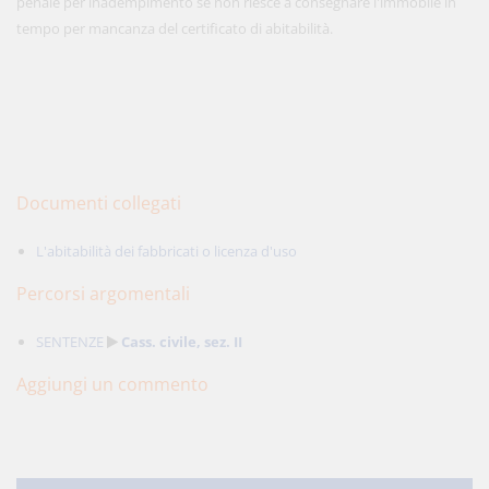
penale per inadempimento se non riesce a consegnare l'immobile in
tempo per mancanza del certificato di abitabilità.
Documenti collegati
L'abitabilità dei fabbricati o licenza d'uso
Percorsi argomentali
SENTENZE
Cass. civile, sez. II
Aggiungi un commento