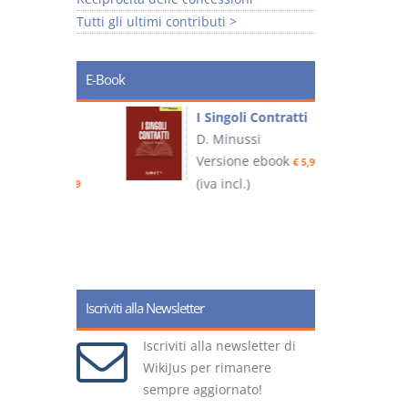
Tutti gli ultimi contributi >
E-Book
I Singoli Contratti
uridica
D. Minussi
L
Versione ebook
€ 5,99
2
ook
(iva incl.)
€ 5,99
(
Iscriviti alla Newsletter
Iscriviti alla newsletter di
WikiJus per rimanere
sempre aggiornato!