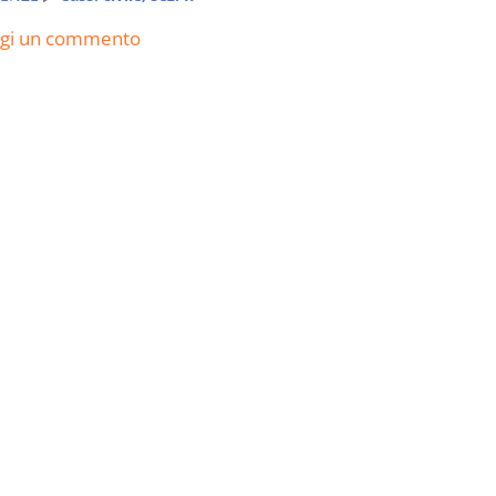
ngi un commento
Prescrizione e
Rapporto e
decadenza
relazione gi
D. Minussi
D. Minussi
Versione ebook
Versione eb
€ 4,19
(iva incl.)
(iva incl.)