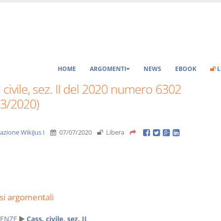
HOME
ARGOMENTI
NEWS
EBOOK
L
 civile, sez. II del 2020 numero 6302
03/2020)
azione WikiJus I
07/07/2020
Libera
si argomentali
ENZE
Cass. civile, sez. II