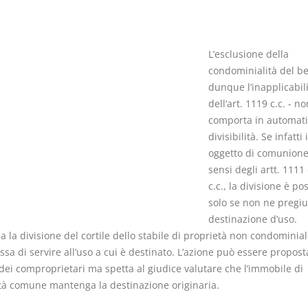
L’esclusione della
condominialità del be
dunque l’inapplicabil
Usufrutto Uso e
Prescrizione
dell’art. 1119 c.c. - n
Abitazione
decadenza
comporta in automati
D. Minussi
D. Minussi
divisibilità. Se infatti
Versione ebook
Versione eb
€ 4,19
oggetto di comunione,
(iva incl.)
(iva incl.)
sensi degli artt. 1111
c.c., la divisione è po
solo se non ne pregiu
destinazione d’uso.
a la divisione del cortile dello stabile di proprietà non condominiale
sa di servire all’uso a cui è destinato. L’azione può essere propos
dei comproprietari ma spetta al giudice valutare che l’immobile di
tà comune mantenga la destinazione originaria.