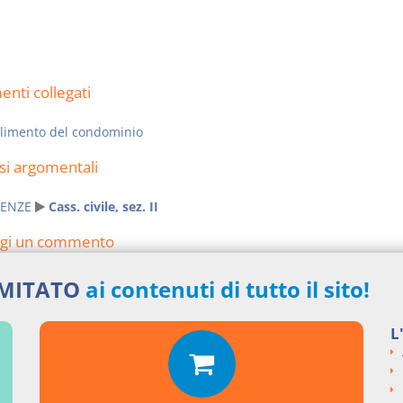
nti collegati
glimento del condominio
si argomentali
ENZE
Cass. civile, sez. II
ngi un commento
IMITATO
ai contenuti di tutto il sito!
L