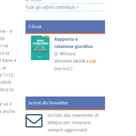
Tutti gli ultimi contributi >
E-Book
ne – e
ità
 e
Rapporto e
I
on ne
relazione giuridica
co la
D. Minussi
 il bene è
ook
Versione ebook
(
€ 4,19
€ 5,99
 ai
(iva incl.)
 e 1112
ssibile
dica la
Iscriviti alla Newsletter
 se il
ta anche
Iscriviti alla newsletter di
WikiJus per rimanere
sempre aggiornato!