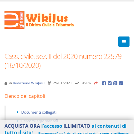
Cass. civile, sez. II del 2020 numero 22579
(16/10/2020)
di
Redazione WikiJus I
25/01/2021
Libera
Elenco dei capitoli
Documenti collegati
Percorsi argomentali
ACQUISTA ORA
l'accesso
ILLIMITATO
ai contenuti di
tutto il sito!
Rimangono 0 su 3 visualizzazioni gratuite questa settimana.