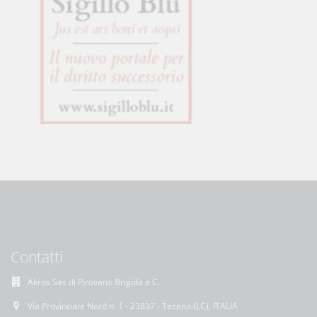
Contatti
Akros Sas di Pirovano Brigida e C.
Via Provinciale Nord n. 1 - 23837 - Taceno (LC), ITALIA