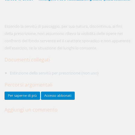
450,00 €
ANNUALI
Essendo la servitù di passaggio, per sua natura, discontinua, ai fini
anziché
570.00€
,
risparmi il 21%!
della prescrizione, non assumono rilievo la visibilità delle opere nei
confronti del fondo servente ed il carattere sporadico e non apparente
Acquista ora
dell'esercizio, se la situazione dei luoghi lo consente.
Documenti collegati
48,00 €
MENSILI
Estinzione della servitù per prescrizione (non uso)
Percorsi argomentali
Acquista ora
Per saperne di più
Accesso abbonati
SENTENZE
Cass. civile, sez. II
Aggiungi un commento