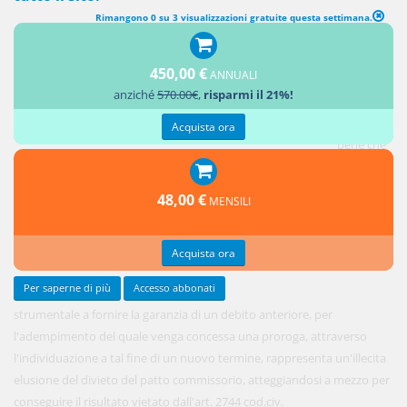
Rimangono 0 su 3 visualizzazioni gratuite questa settimana.
450,00 €
ANNUALI
La
anziché
570.00€
,
risparmi il 21%!
cessione
di un
Acquista ora
bene che
sia
48,00 €
MENSILI
Acquista ora
Per saperne di più
Accesso abbonati
strumentale a fornire la garanzia di un debito anteriore, per
l'adempimento del quale venga concessa una proroga, attraverso
l'individuazione a tal fine di un nuovo termine, rappresenta un'illecita
elusione del divieto del patto commissorio, atteggiandosi a mezzo per
conseguire il risultato vietato dall'art. 2744 cod.civ.