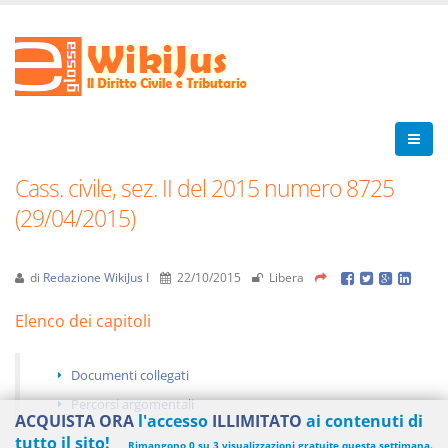
Cass. civile, sez. II del 2015 numero 8725
(29/04/2015)
di
Redazione WikiJus I
22/10/2015
Libera
Elenco dei capitoli
Documenti collegati
Percorsi argomentali
ACQUISTA ORA
l'accesso
ILLIMITATO
ai contenuti di
tutto il sito!
Rimangono 0 su 3 visualizzazioni gratuite questa settimana.