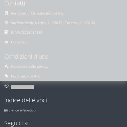
Contatti
Akros Sas di Pirovano Brigida e C.
Via Provinciale Nord n. 1 - 23837 - Taceno (LC), ITALIA
P. IVA 02263080133
Contattaci
Condizioni d'uso
Condizioni della privacy
Preferenze cookie
Indice delle voci
Elenco alfabetico
Seguici su