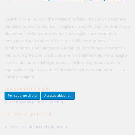
Gli artt. 1061 e 1062 c.c., che consentono l'acquisto per usucapione e
450,00 €
ANNUALI
per destinazione del padre di famiglia delle servitù apparenti, anche se
anziché
570.00€
,
risparmi il 21%!
discontinue (nella specie, servitù di passaggio), hanno carattere
innovativo rispetto all'art. 630 c.c. del 1865, che disponeva che le
Acquista ora
servitù continue non apparenti e le servitù discontinue, apparenti o
meno, non potevano costituirsi se non mediante titolo. Ne consegue
che le citate norme del vigente codice civile non possono trovare
48,00 €
MENSILI
applicazione rispetto a situazioni esauritesi in epoca anteriore alla sua
entrata in vigore.
Acquista ora
Documenti collegati
Per saperne di più
Accesso abbonati
Usucapione (diritto di servitù)
Percorsi argomentali
SENTENZE
Cass. civile, sez. II