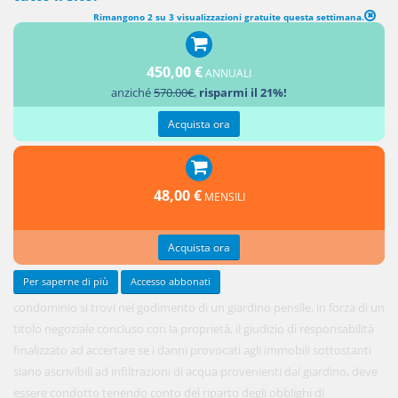
Rimangono 2 su 3 visualizzazioni gratuite questa settimana.
450,00 €
ANNUALI
Ove il
anziché
570.00€
,
risparmi il 21%!
Acquista ora
48,00 €
MENSILI
Acquista ora
Per saperne di più
Accesso abbonati
condominio si trovi nel godimento di un giardino pensile, in forza di un
titolo negoziale concluso con la proprietà, il giudizio di responsabilità
finalizzato ad accertare se i danni provocati agli immobili sottostanti
siano ascrivibili ad infiltrazioni di acqua provenienti dal giardino, deve
essere condotto tenendo conto del riparto degli obblighi di