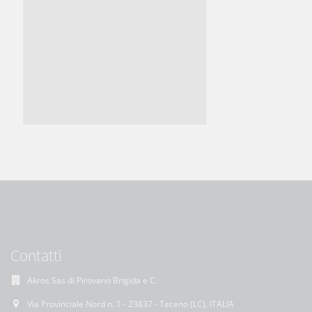
Contatti
Akros Sas di Pirovano Brigida e C.
Via Provinciale Nord n. 1 - 23837 - Taceno (LC), ITALIA