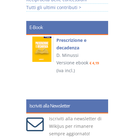
Tutti gli ultimi contributi >
E-Book
so e
Prescrizione e
decadenza
D. Minussi
ook
Versione ebook
€ 4,19
€ 4,19
(iva incl.)
(
Iscriviti alla Newsletter
Iscriviti alla newsletter di
WikiJus per rimanere
sempre aggiornato!