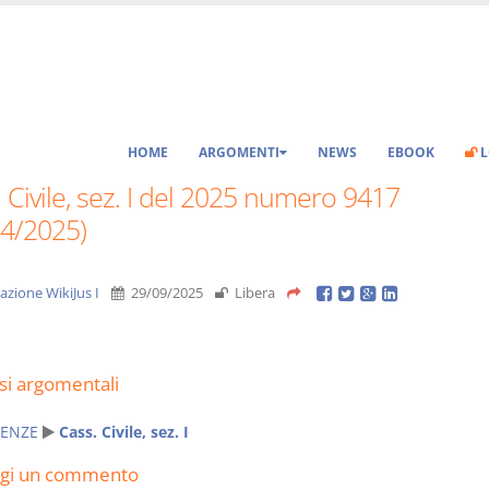
HOME
ARGOMENTI
NEWS
EBOOK
L
 Civile, sez. I del 2025 numero 9417
04/2025)
azione WikiJus I
29/09/2025
Libera
si argomentali
ENZE
Cass. Civile, sez. I
ngi un commento