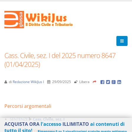
Cass. Civile, sez. I del 2025 numero 8647
(01/04/2025)
di
Redazione WikiJus I
29/09/2025
Libera
Percorsi argomentali
SENTENZE
Cass. Civile, sez. I
ACQUISTA ORA
l'accesso
ILLIMITATO
ai contenuti di
Aggiungi un commento
tutto il sito!
Rimangono 0 su 3 visualizzazioni gratuite questa settimana.