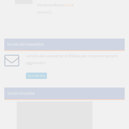
Versione ebook
€ 4,19
(iva incl.)
Iscriviti alla Newsletter
Iscriviti alla newsletter di WikiJus per rimanere sempre
aggiornato!
Iscriviti ora
Servizi innovativi