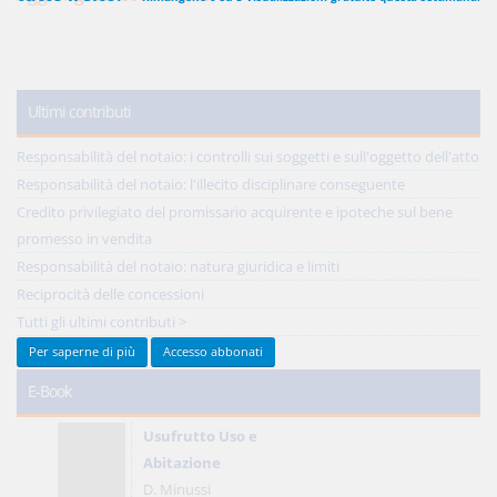
450,00 €
ANNUALI
Ultimi contributi
anziché
570.00€
,
risparmi il 21%!
Acquista ora
Responsabilità del notaio: i controlli sui soggetti e sull'oggetto dell'atto
Responsabilità del notaio: l'illecito disciplinare conseguente
Credito privilegiato del promissario acquirente e ipoteche sul bene
promesso in vendita
48,00 €
MENSILI
Responsabilità del notaio: natura giuridica e limiti
Reciprocità delle concessioni
Acquista ora
Tutti gli ultimi contributi >
Per saperne di più
Accesso abbonati
E-Book
Usufrutto Uso e
Abitazione
D. Minussi