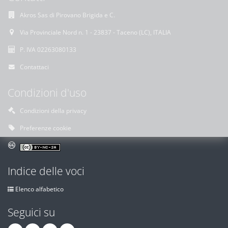
Akros Sas di Pirovano Brigida e C.
Via Provinciale Nord n. 1 - 23837 - Taceno (LC), ITALIA
P. IVA 02263080133
Contattaci
Condizioni d'uso
Condizioni della privacy
Preferenze cookie
Indice delle voci
Elenco alfabetico
Seguici su