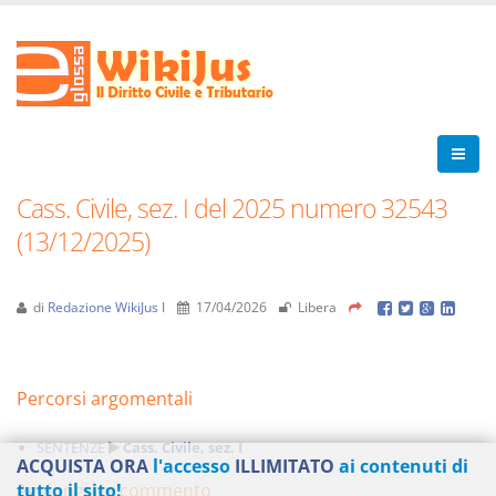
Cass. Civile, sez. I del 2025 numero 32543
(13/12/2025)
di
Redazione WikiJus I
17/04/2026
Libera
Percorsi argomentali
SENTENZE
Cass. Civile, sez. I
ACQUISTA ORA
l'accesso
ILLIMITATO
ai contenuti di
Aggiungi un commento
tutto il sito!