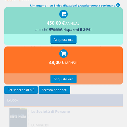
Rimangono 1 su 3 visualizzazioni gratuite questa settimana.
450,00 €
ANNUALI
Ultimi contributi
anziché
570.00€
,
risparmi il 21%!
Acquista ora
Responsabilità del notaio: i controlli sui soggetti e sull'oggetto dell'atto
Responsabilità del notaio: l'illecito disciplinare conseguente
Credito privilegiato del promissario acquirente e ipoteche sul bene
promesso in vendita
48,00 €
MENSILI
Responsabilità del notaio: natura giuridica e limiti
Reciprocità delle concessioni
Acquista ora
Tutti gli ultimi contributi >
Per saperne di più
Accesso abbonati
E-Book
Le Società di Persone
D. Minussi