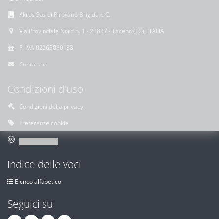
Akros Sas di Pirovano Brigida e C.
Via Provinciale Nord n. 1 - 23837 - Taceno (LC), ITALIA
P. IVA 02263080133
Contattaci
Condizioni d'uso
Condizioni della privacy
Preferenze cookie
Indice delle voci
Elenco alfabetico
Seguici su