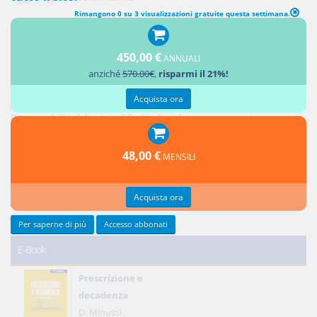
Rimangono 0 su 3 visualizzazioni gratuite questa settimana.
450,00 €
ANNUALI
Ultimi contributi
anziché
570.00€
,
risparmi il 21%!
Acquista ora
Responsabilità del notaio: i controlli sui soggetti e sull'oggetto dell'atto
Responsabilità del notaio: l'illecito disciplinare conseguente
Credito privilegiato del promissario acquirente e ipoteche sul bene
promesso in vendita
48,00 €
MENSILI
Responsabilità del notaio: natura giuridica e limiti
Reciprocità delle concessioni
Acquista ora
Tutti gli ultimi contributi >
Per saperne di più
Accesso abbonati
E-Book
Prescrizione e
decadenza
D. Minussi