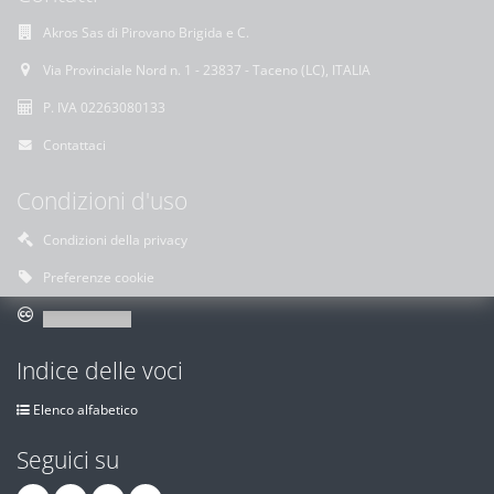
Akros Sas di Pirovano Brigida e C.
Via Provinciale Nord n. 1 - 23837 - Taceno (LC), ITALIA
P. IVA 02263080133
Contattaci
Condizioni d'uso
Condizioni della privacy
Preferenze cookie
Indice delle voci
Elenco alfabetico
Seguici su