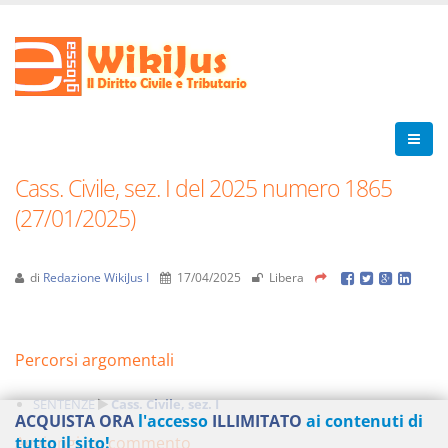
Cass. Civile, sez. I del 2025 numero 1865
(27/01/2025)
di
Redazione WikiJus I
17/04/2025
Libera
Percorsi argomentali
SENTENZE
Cass. Civile, sez. I
ACQUISTA ORA
l'accesso
ILLIMITATO
ai contenuti di
Aggiungi un commento
tutto il sito!