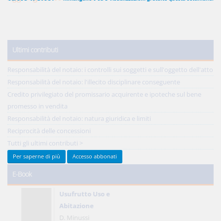
450,00 €
ANNUALI
Ultimi contributi
anziché
570.00€
,
risparmi il 21%!
Acquista ora
Responsabilità del notaio: i controlli sui soggetti e sull'oggetto dell'atto
Responsabilità del notaio: l'illecito disciplinare conseguente
Credito privilegiato del promissario acquirente e ipoteche sul bene
promesso in vendita
48,00 €
MENSILI
Responsabilità del notaio: natura giuridica e limiti
Reciprocità delle concessioni
Acquista ora
Tutti gli ultimi contributi >
Per saperne di più
Accesso abbonati
E-Book
Usufrutto Uso e
Abitazione
D. Minussi