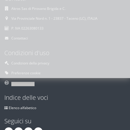
Akros Sas di Pirovano Brigida e C.
Via Provinciale Nord n. 1 - 23837 - Taceno (LC), ITALIA
P. IVA 02263080133
Contattaci
Condizioni d'uso
Condizioni della privacy
Preferenze cookie
Indice delle voci
Elenco alfabetico
Seguici su