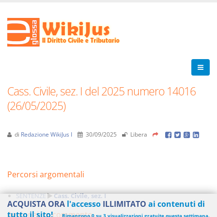
Cass. Civile, sez. I del 2025 numero 14016
(26/05/2025)
di
Redazione WikiJus I
30/09/2025
Libera
Percorsi argomentali
SENTENZE
Cass. Civile, sez. I
ACQUISTA ORA
l'accesso
ILLIMITATO
ai contenuti di
Aggiungi un commento
tutto il sito!
Rimangono 0 su 3 visualizzazioni gratuite questa settimana.