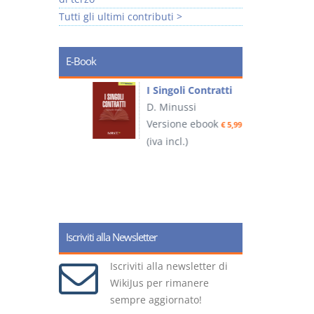
Tutti gli ultimi contributi >
E-Book
I Singoli Contratti
uridica
D. Minussi
L
Versione ebook
€ 5,99
2
ook
(iva incl.)
€ 5,99
(
Iscriviti alla Newsletter
Iscriviti alla newsletter di
WikiJus per rimanere
sempre aggiornato!