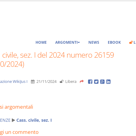
HOME
ARGOMENTI
NEWS
EBOOK
L
 civile, sez. I del 2024 numero 26159
10/2024)
azione WikiJus I
21/11/2024
Libera
si argomentali
ENZE
Cass. civile, sez. I
ngi un commento