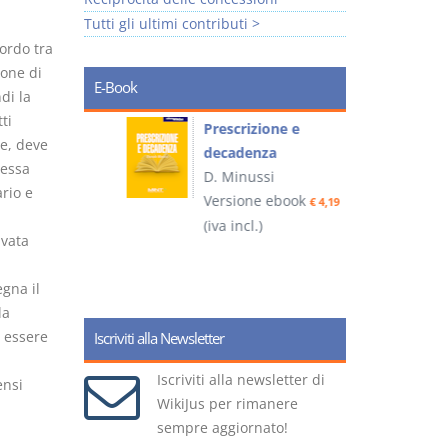
Tutti gli ultimi contributi >
ordo tra
ione di
E-Book
di la
ti
so e
Prescrizione e
e, deve
decadenza
tessa
D. Minussi
ario e
ook
Versione ebook
€ 4,19
€ 4,19
(iva incl.)
(
ivata
gna il
la
ò essere
Iscriviti alla Newsletter
Iscriviti alla newsletter di
ensi
WikiJus per rimanere
sempre aggiornato!