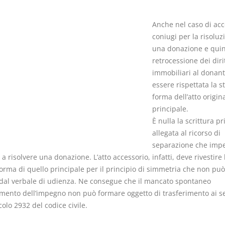
Anche nel caso di acc
coniugi per la risoluz
una donazione e quin
retrocessione dei dirit
I Vincoli Preliminari
Usufrutto U
immobiliari al donant
Abitazione
essere rispettata la s
D. Minussi
D. Minussi
forma dell’atto origin
Versione ebook
Versione eb
€ 4,19
principale.
(iva incl.)
(iva incl.)
È nulla la scrittura pr
allegata al ricorso di
separazione che impe
a risolvere una donazione. L’atto accessorio, infatti, deve rivestire 
forma di quello principale per il principio di simmetria che non pu
 dal verbale di udienza. Ne consegue che il mancato spontaneo
ento dell’impegno non può formare oggetto di trasferimento ai s
icolo 2932 del codice civile.