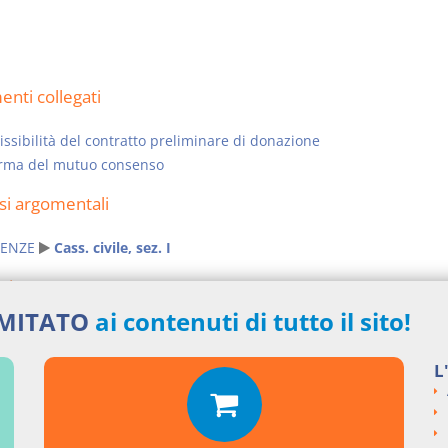
nti collegati
sibilità del contratto preliminare di donazione
orma del mutuo consenso
si argomentali
ENZE
Cass. civile, sez. I
ngi un commento
IMITATO
ai contenuti di tutto il sito!
L