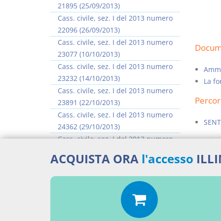
21895 (25/09/2013)
Cass. civile, sez. I del 2013 numero
22096 (26/09/2013)
Cass. civile, sez. I del 2013 numero
Docume
23077 (10/10/2013)
Cass. civile, sez. I del 2013 numero
Ammis
23232 (14/10/2013)
La f
Cass. civile, sez. I del 2013 numero
Percor
23891 (22/10/2013)
Cass. civile, sez. I del 2013 numero
SENT
24362 (29/10/2013)
Cass. civile, sez. I del 2013 numero
Aggiu
24483 (30/10/2013)
ACQUISTA ORA
l'accesso
ILL
Cass. civile, sez. I del 2013 numero
25296 (11/11/2013)
>> Vai all'argomento completo