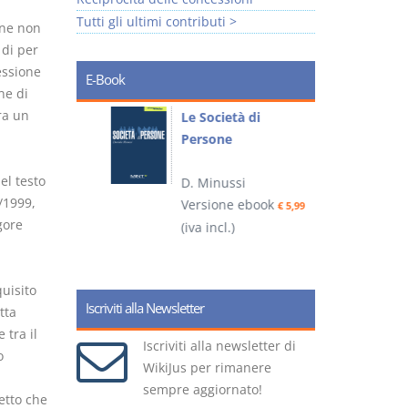
Tutti gli ultimi contributi >
one non
 di per
cessione
E-Book
ne di
ra un
io
Le Società di
I
Persone
 alla legge
i
nel testo
D. Minussi
– D.
6/1999,
Versione ebook
(
€ 5,99
gore
(iva incl.)
ook
€ 6,99
quisito
Iscriviti alla Newsletter
tta
 tra il
Iscriviti alla newsletter di
o
WikiJus per rimanere
sempre aggiornato!
etto che