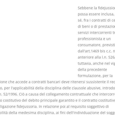
Sebbene la fidejussi
possa essere inclusa,
sé, fra i contratti di 
di beni o di prestazio
servizi intercorrenti t
I Singoli Contratti
Il Condomin
professionista e un
D. Minussi
La riforma di cui
consumatore, previst
Versione ebook
€ 5,99
220/2012
dall'art.1469 bis c.c. 
(iva incl.)
S. D'Andrea 
anteriore alla l.n. 52
Minussi
tuttavia, anche nel vi
Versione eb
della precedente
(iva incl.)
formulazione, per la
ione che accede a contratti bancari deve ritenersi sussistente il re
o, per l'applicabilità della disciplina delle clausole abusive, introdo
 n. 52/1996. Ciò a causa del collegamento contrattuale che intercorre
o costitutivo del debito principale garantito e il contratto costitutiv
ligazione fidejussoria. In relazione poi al requisito soggettivo di
ilità della medesima disciplina, ai fini dell'individuazione del sogg