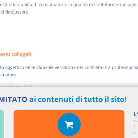
estire la qualità di consumatore, la qualità del debitore principale 
el fidejussore.
nti collegati
o oggettivo delle clausole vessatorie nel contratto tra professionis
umatore
si argomentali
IMITATO
ai contenuti di tutto il sito!
ENZE
Cass. civile, sez. I
ngi un commento
L