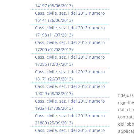
14197 (05/06/2013)
Cass. civile, sez. I del 2013 numero
16141 (26/06/2013)
Cass. civile, sez. I del 2013 numero
17198 (11/07/2013)
Prescrizione e
Rapporto e
Cass. civile, sez. I del 2013 numero
decadenza
relazione giuridica
17200 (01/08/2013)
D. Minussi
D. Minussi
Cass. civile, sez. I del 2013 numero
Versione ebook
Versione ebook
€ 4,19
€ 5,99
17255 (12/07/2013)
(iva incl.)
(iva incl.)
Cass. civile, sez. I del 2013 numero
18171 (26/07/2013)
Cass. civile, sez. I del 2013 numero
19029 (08/08/2013)
fidejuss
Cass. civile, sez. I del 2013 numero
oggettiv
19321 (21/08/2013)
dalla l.
Cass. civile, sez. I del 2013 numero
contratt
21889 (25/09/2013)
dell'obb
Cass. civile, sez. I del 2013 numero
applicab