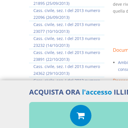
21895 (25/09/2013)
deve riv
Cass. civile, sez. I del 2013 numero
quella d
22096 (26/09/2013)
Cass. civile, sez. I del 2013 numero
23077 (10/10/2013)
Cass. civile, sez. I del 2013 numero
23232 (14/10/2013)
Docume
Cass. civile, sez. I del 2013 numero
23891 (22/10/2013)
Ambit
Cass. civile, sez. I del 2013 numero
cons
24362 (29/10/2013)
Percor
Cass. civile, sez. I del 2013 numero
24483 (30/10/2013)
ACQUISTA ORA
l'accesso
ILL
SENT
Cass. civile, sez. I del 2013 numero
25296 (11/11/2013)
Aggiu
>> Vai all'argomento completo