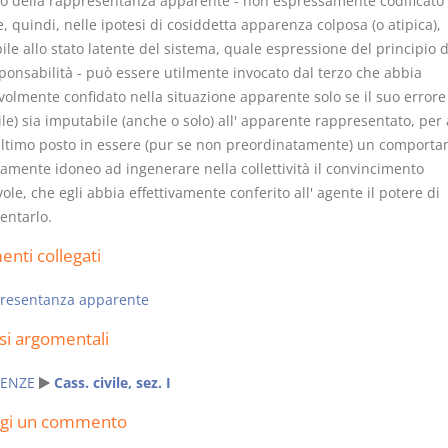
tuto della rappresentanza apparente - non espressamente codificato
e, quindi, nelle ipotesi di cosiddetta apparenza colposa (o atipica),
ile allo stato latente del sistema, quale espressione del principio d
ponsabilità - può essere utilmente invocato dal terzo che abbia
volmente confidato nella situazione apparente solo se il suo errore
le) sia imputabile (anche o solo) all' apparente rappresentato, per
I Vincoli Preliminari
Usufrutto U
ultimo posto in essere (pur se non preordinatamente) un comport
Abitazione
vamente idoneo ad ingenerare nella collettività il convincimento
D. Minussi
D. Minussi
ole, che egli abbia effettivamente conferito all' agente il potere di
Versione ebook
Versione eb
€ 4,19
entarlo.
(iva incl.)
(iva incl.)
nti collegati
resentanza apparente
si argomentali
ENZE
Cass. civile, sez. I
ngi un commento