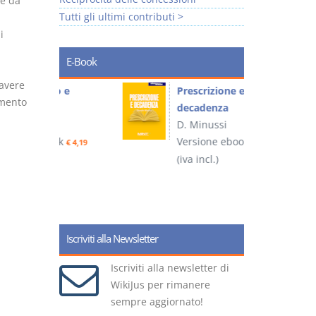
 e da
Tutti gli ultimi contributi >
i
E-Book
 avere
so e
Prescrizione e
amento
decadenza
D. Minussi
ook
Versione ebook
€ 4,19
€ 4,19
(iva incl.)
(
Iscriviti alla Newsletter
Iscriviti alla newsletter di
WikiJus per rimanere
sempre aggiornato!