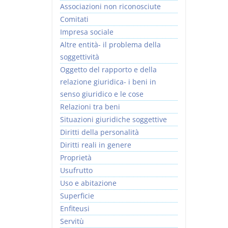
Associazioni non riconosciute
Comitati
Impresa sociale
Altre entità- il problema della
soggettività
Rapporto e
I Singoli Contratti
Oggetto del rapporto e della
relazione giuridica
D. Minussi
relazione giuridica- i beni in
D. Minussi
Versione ebook
€ 5,99
senso giuridico e le cose
Versione ebook
(iva incl.)
€ 5,99
Relazioni tra beni
(iva incl.)
Situazioni giuridiche soggettive
Diritti della personalità
Diritti reali in genere
Proprietà
Usufrutto
Uso e abitazione
Superficie
Enfiteusi
Servitù