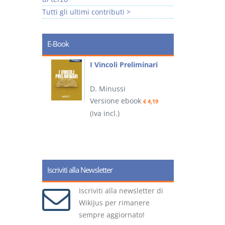
Tutti gli ultimi contributi >
E-Book
i
I Vincoli Preliminari
D. Minussi
Versione ebook
€ 4,19
ook
(iva incl.)
(
€ 5,99
Iscriviti alla Newsletter
Iscriviti alla newsletter di
WikiJus per rimanere
sempre aggiornato!