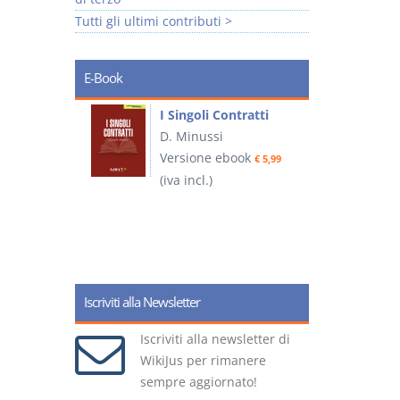
Tutti gli ultimi contributi >
E-Book
I Singoli Contratti
uridica
D. Minussi
L
Versione ebook
€ 5,99
2
ook
(iva incl.)
€ 5,99
(
Iscriviti alla Newsletter
Iscriviti alla newsletter di
WikiJus per rimanere
sempre aggiornato!