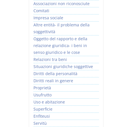
Associazioni non riconosciute
Comitati
Impresa sociale
Altre entità- il problema della
soggettività
I Vincoli Preliminari
Usufrutto Uso e
Oggetto del rapporto e della
Abitazione
relazione giuridica- i beni in
D. Minussi
D. Minussi
senso giuridico e le cose
Versione ebook
Versione ebook
€ 4,19
€ 4,19
Relazioni tra beni
(iva incl.)
(iva incl.)
Situazioni giuridiche soggettive
Diritti della personalità
Diritti reali in genere
Proprietà
Usufrutto
Uso e abitazione
Superficie
Enfiteusi
Servitù