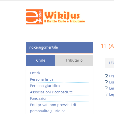
11 (
Indice argomentale
Civile
Tributario
LE
Entità
Le
Persona fisica
Le
Persona giuridica
Le
Associazioni riconosciute
Le
Fondazioni
Enti privati non provvisti di
personalità giuridica