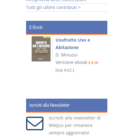
Tutti gli ultimi contributi >
E-Book
liminari
Usufrutto Uso e
Abitazione
D. Minussi
ook
Versione ebook
€ 4,19
€ 4,19
(iva incl.)
(
Iscriviti alla Newsletter
Iscriviti alla newsletter di
WikiJus per rimanere
sempre aggiornato!