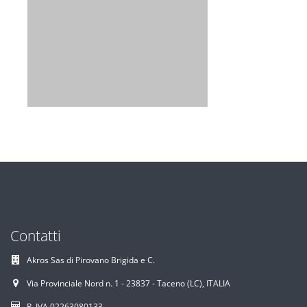
Contatti
Akros Sas di Pirovano Brigida e C.
Via Provinciale Nord n. 1 - 23837 - Taceno (LC), ITALIA
P. IVA 02263080133