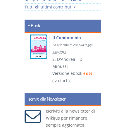
Tutti gli ultimi contributi >
E-Book
tratti
Il Condominio
La riforma di cui alla legge
ook
€ 5,99
220/2012
S. D'Andrea – D.
Minussi
(
Versione ebook
€ 6,99
(iva incl.)
Iscriviti alla Newsletter
Iscriviti alla newsletter di
WikiJus per rimanere
sempre aggiornato!