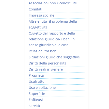
Associazioni non riconosciute
Comitati
Impresa sociale
Altre entità- il problema della
soggettività
Usufrutto Uso e
Prescrizione e
Oggetto del rapporto e della
Abitazione
decadenza
relazione giuridica- i beni in
D. Minussi
D. Minussi
senso giuridico e le cose
Versione ebook
Versione ebook
€ 4,19
€ 4,19
Relazioni tra beni
(iva incl.)
(iva incl.)
Situazioni giuridiche soggettive
Diritti della personalità
Diritti reali in genere
Proprietà
Usufrutto
Uso e abitazione
Superficie
Enfiteusi
Servitù