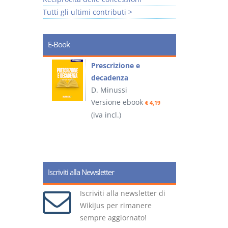
Tutti gli ultimi contributi >
E-Book
so e
Prescrizione e
decadenza
D. Minussi
ook
Versione ebook
€ 4,19
€ 4,19
(iva incl.)
(
Iscriviti alla Newsletter
Iscriviti alla newsletter di
WikiJus per rimanere
sempre aggiornato!