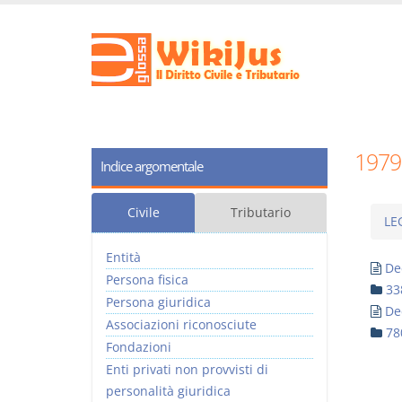
1979
Indice argomentale
Civile
Tributario
LE
Entità
De
Persona fisica
33
Persona giuridica
De
Associazioni riconosciute
78
Fondazioni
Enti privati non provvisti di
personalità giuridica