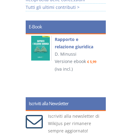
Tutti gli ultimi contributi >
E-Book
 e
Rapporto e
I
relazione giuridica
D. Minussi
ook
Versione ebook
(
€ 4,19
€ 5,99
(iva incl.)
Iscriviti alla Newsletter
Iscriviti alla newsletter di
WikiJus per rimanere
sempre aggiornato!