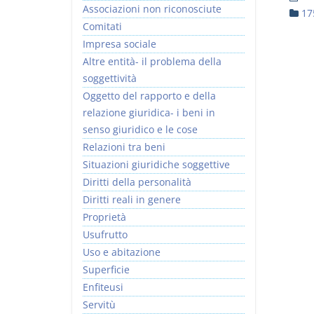
Associazioni non riconosciute
17
Comitati
Impresa sociale
Altre entità- il problema della
soggettività
I Vincoli Preliminari
Oggetto del rapporto e della
relazione giuridica- i beni in
D. Minussi
senso giuridico e le cose
Versione ebook
€ 4,19
Relazioni tra beni
(iva incl.)
Situazioni giuridiche soggettive
Diritti della personalità
Diritti reali in genere
Proprietà
Usufrutto
Uso e abitazione
Superficie
Enfiteusi
Servitù