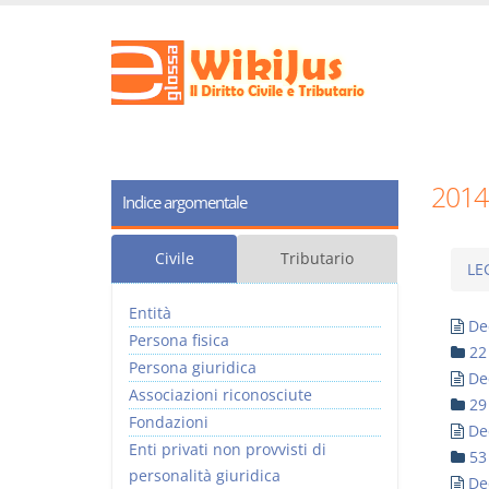
2014
Indice argomentale
Civile
Tributario
LE
Entità
De
Persona fisica
22
Persona giuridica
De
Associazioni riconosciute
29
Fondazioni
De
Enti privati non provvisti di
53
personalità giuridica
De