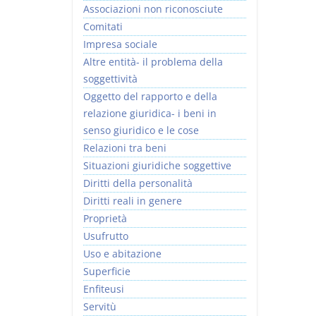
Associazioni non riconosciute
Comitati
Impresa sociale
Altre entità- il problema della
soggettività
I Vincoli Preliminari
Oggetto del rapporto e della
relazione giuridica- i beni in
D. Minussi
senso giuridico e le cose
Versione ebook
€ 4,19
Relazioni tra beni
(iva incl.)
Situazioni giuridiche soggettive
Diritti della personalità
Diritti reali in genere
Proprietà
Usufrutto
Uso e abitazione
Superficie
Enfiteusi
Servitù