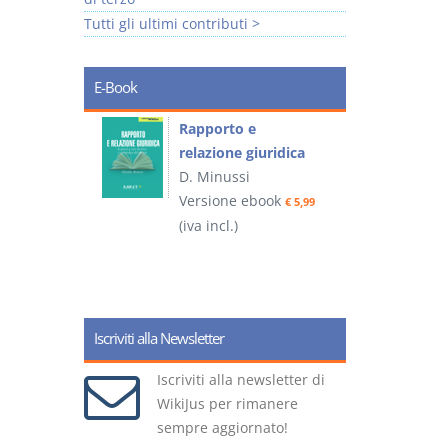
Tutti gli ultimi contributi >
E-Book
 e
Rapporto e
I
relazione giuridica
D. Minussi
ook
Versione ebook
(
€ 4,19
€ 5,99
(iva incl.)
Iscriviti alla Newsletter
Iscriviti alla newsletter di
WikiJus per rimanere
sempre aggiornato!