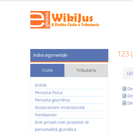
123 
Indice argomentale
Civile
Tributario
LE
Entità
De
Persona fisica
De
Persona giuridica
De
Associazioni riconosciute
Fondazioni
Enti privati non provvisti di
personalità giuridica