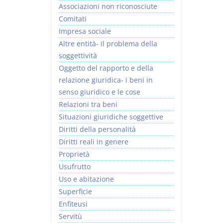
Associazioni non riconosciute
Comitati
Impresa sociale
Altre entità- il problema della
soggettività
Prescrizione e
Rapporto e
Oggetto del rapporto e della
decadenza
relazione giuridica
relazione giuridica- i beni in
D. Minussi
D. Minussi
senso giuridico e le cose
Versione ebook
Versione ebook
€ 4,19
€ 5,99
Relazioni tra beni
(iva incl.)
(iva incl.)
Situazioni giuridiche soggettive
Diritti della personalità
Diritti reali in genere
Proprietà
Usufrutto
Uso e abitazione
Superficie
Enfiteusi
Servitù