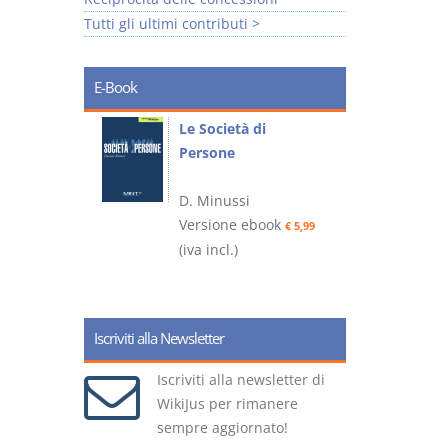
Tutti gli ultimi contributi >
E-Book
io
Le Società di
I
Persone
 alla legge
D. Minussi
– D.
Versione ebook
(
€ 5,99
(iva incl.)
ook
€ 6,99
Iscriviti alla Newsletter
Iscriviti alla newsletter di
WikiJus per rimanere
sempre aggiornato!