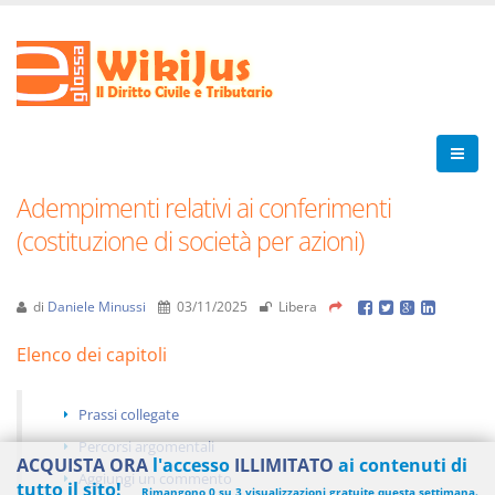
Adempimenti relativi ai conferimenti
(costituzione di società per azioni)
di
Daniele Minussi
03/11/2025
Libera
Elenco dei capitoli
Prassi collegate
Percorsi argomentali
ACQUISTA ORA
l'accesso
ILLIMITATO
ai contenuti di
Aggiungi un commento
tutto il sito!
Rimangono 0 su 3 visualizzazioni gratuite questa settimana.