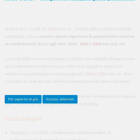
450,00 €
ANNUALI
Ai sensi del n. 2 dell'art.
2329
cod. civ. , all'atto della costituzione della
anziché
570.00€
,
risparmi il 21%!
società per azioni,
occorre siano rispettate le prescrizioni relative
ai conferimenti di cui agli artt. 2342
Acquista ora
,
2343
e
2343
ter cod. civ.
.
La prima delle norme richiamate si riferisce alle modalità di esecuzione
dei conferimenti in denaro e, per certi versi, a quelli in natura, in
48,00 €
MENSILI
relazione ai quali bisogna osservare gli artt.
2254
e
2255
cod. civ.. Essa
si chiude con il divieto di conferire la prestazione di opera o di servizi.
Acquista ora
La seconda si riferisce invece alla necessità che i conferimenti in natura
Per saperne di più
Accesso abbonati
siano accompagnati da apposita relazione di stima.
Prassi collegate
Risposta n. 217/2025, Conferimento transfrontaliero di