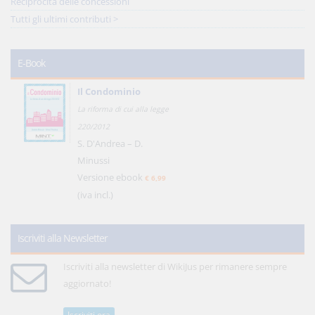
Reciprocità delle concessioni
Tutti gli ultimi contributi >
E-Book
Il Condominio
La riforma di cui alla legge
220/2012
S. D'Andrea – D.
Minussi
Versione ebook
€ 6,99
(iva incl.)
Iscriviti alla Newsletter
Iscriviti alla newsletter di WikiJus per rimanere sempre
aggiornato!
Iscriviti ora