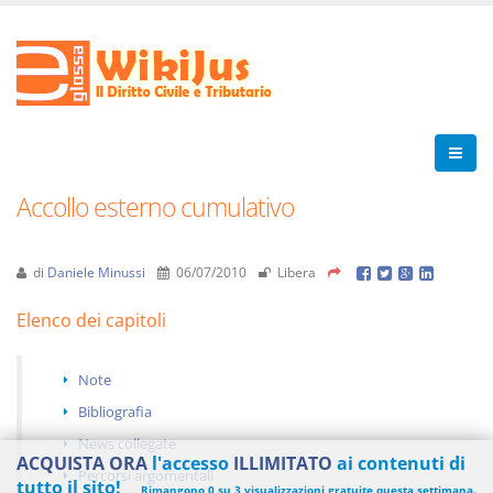
Accollo esterno cumulativo
di
Daniele Minussi
06/07/2010
Libera
Elenco dei capitoli
Note
Bibliografia
News collegate
ACQUISTA ORA
l'accesso
ILLIMITATO
ai contenuti di
Percorsi argomentali
tutto il sito!
Rimangono 0 su 3 visualizzazioni gratuite questa settimana.