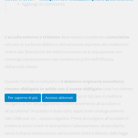
Aggiungi un commento
450,00 €
ANNUALI
anziché
570.00€
,
risparmi il 21%!
L'accollo esterno o trilatere
deve essere considerato
cumulativo
Acquista ora
nel caso in cui faccia difetto la dichiarazione espressa del creditore in
ordine alla liberazione del debitore ovvero se la stipulazione non
contenga espressamente tale condizione ai fini dell'efficacia
dell'accollo stesso.
48,00 €
MENSILI
Quando l'accollo è cumulativo
il debitore originario (accollato)
Acquista ora
rimane obbligato in solido con il nuovo obbligato
(cioè l'accollante:
nota1
cfr. III comma art.
1273
cod. civ. )
. Può in tal caso il creditore
Per saperne di più
Accesso abbonati
rivolgersi ai fini del pagamento indifferentemente all'accollato o
all'accollante? Al quesito è stata data, applicando analogicamente
l'
art.1268
cod. civ. , riposta negativa. Prima di rivolgersi all'accollato il
creditore avrà l'onere di domandare l'adempimento all'accollante,
senza tuttavia essere tenuto ad escuterlo (dato il silenzio della legge