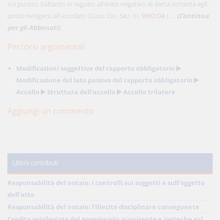
sul punto). Soltanto in seguito all'esito negativo di detta richiesta egli
potrà rivolgersi all'accollato (Cass. Civ., Sez. III,
9982/04
). ...
(Continua
per gli Abbonati)
Percorsi argomentali
Modificazioni soggettive del rapporto obbligatorio
Modificazione del lato passivo del rapporto obbligatorio
Accollo
Struttura dell'accollo
Accollo trilatere
Aggiungi un commento
Ultimi contributi
Responsabilità del notaio: i controlli sui soggetti e sull'oggetto
dell'atto
Responsabilità del notaio: l'illecito disciplinare conseguente
Credito privilegiato del promissario acquirente e ipoteche sul