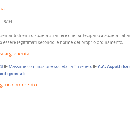
ma
l. 9/04
sentanti di enti o società straniere che partecipano a società italia
Il Condominio
Le Società d
 essere legittimati secondo le norme del proprio ordinamento.
Persone
La riforma di cui alla legge
220/2012
si argomentali
D. Minussi
S. D'Andrea – D.
Versione eb
Minussi
SI
Massime commissione societaria Triveneto
A.A. Aspetti for
(iva incl.)
Versione ebook
nti generali
€ 6,99
(iva incl.)
ngi un commento