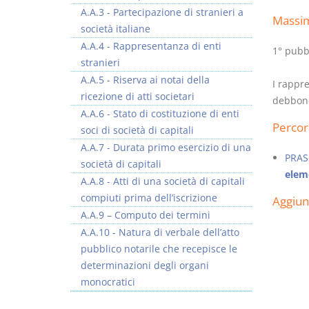
A.A.3 - Partecipazione di stranieri a
Massi
società italiane
A.A.4 - Rappresentanza di enti
1° pubb
stranieri
A.A.5 - Riserva ai notai della
I rappre
Rapporto e
I Singoli Contratti
ricezione di atti societari
debbono
relazione giuridica
D. Minussi
A.A.6 - Stato di costituzione di enti
D. Minussi
Versione ebook
€ 5,99
Percor
soci di società di capitali
Versione ebook
(iva incl.)
€ 5,99
A.A.7 - Durata primo esercizio di una
(iva incl.)
PRAS
società di capitali
eleme
A.A.8 - Atti di una società di capitali
compiuti prima dell’iscrizione
Aggiu
A.A.9 – Computo dei termini
A.A.10 - Natura di verbale dell’atto
pubblico notarile che recepisce le
determinazioni degli organi
monocratici