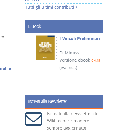
Tutti gli ultimi contributi >
E-Book
ne
i
I Vincoli Preliminari
D. Minussi
Versione ebook
€ 4,19
ook
(iva incl.)
(
€ 5,99
mali e
Iscriviti alla Newsletter
Iscriviti alla newsletter di
WikiJus per rimanere
sempre aggiornato!