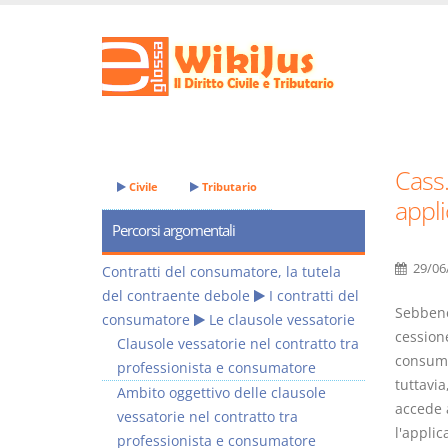
Cass.
Civile
Tributario
appli
Percorsi argomentali
29/06
Contratti del consumatore, la tutela
del contraente debole
I contratti del
Sebbene 
consumatore
Le clausole vessatorie
cessione
Clausole vessatorie nel contratto tra
consumat
professionista e consumatore
tuttavia
Ambito oggettivo delle clausole
accede a
vessatorie nel contratto tra
l'applic
professionista e consumatore