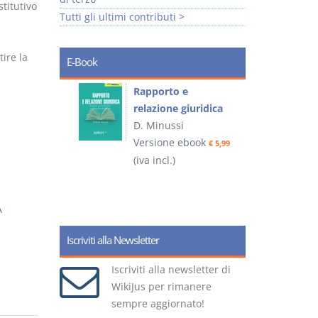
titutivo
Tutti gli ultimi contributi >
ire la
E-Book
 e
Rapporto e
I
relazione giuridica
D. Minussi
ook
Versione ebook
(
€ 4,19
€ 5,99
(iva incl.)
A
Iscriviti alla Newsletter
Iscriviti alla newsletter di
WikiJus per rimanere
sempre aggiornato!