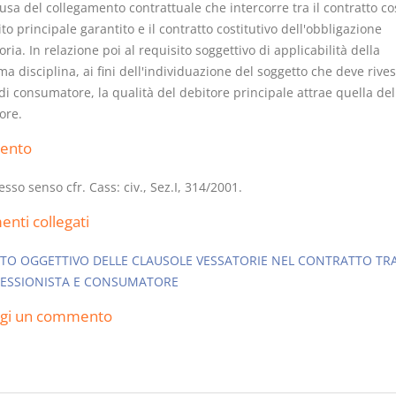
usa del collegamento contrattuale che intercorre tra il contratto cos
to principale garantito e il contratto costitutivo dell'obbligazione
oria. In relazione poi al requisito soggettivo di applicabilità della
 disciplina, ai fini dell'individuazione del soggetto che deve rivest
di consumatore, la qualità del debitore principale attrae quella del
ore.
Usufrutto Uso e
Prescrizione
Abitazione
decadenza
ento
D. Minussi
D. Minussi
Versione ebook
Versione eb
€ 4,19
esso senso cfr. Cass: civ., Sez.I, 314/2001.
(iva incl.)
(iva incl.)
nti collegati
TO OGGETTIVO DELLE CLAUSOLE VESSATORIE NEL CONTRATTO TR
ESSIONISTA E CONSUMATORE
ngi un commento