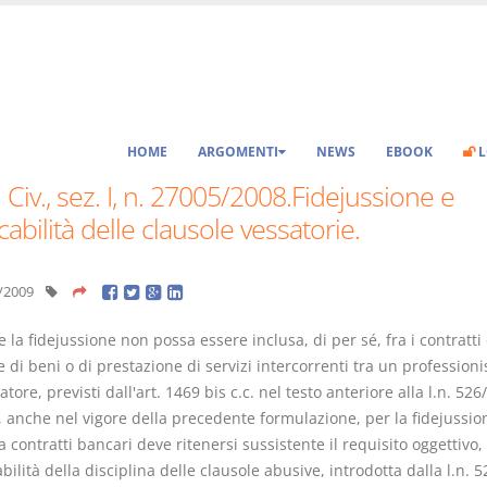
HOME
ARGOMENTI
NEWS
EBOOK
L
 Civ., sez. I, n. 27005/2008.Fidejussione e
cabilità delle clausole vessatorie.
/2009
la fidejussione non possa essere inclusa, di per sé, fra i contratti 
 di beni o di prestazione di servizi intercorrenti tra un professioni
ore, previsti dall'art. 1469 bis c.c. nel testo anteriore alla l.n. 526
, anche nel vigore della precedente formulazione, per la fidejussio
 contratti bancari deve ritenersi sussistente il requisito oggettivo,
abilità della disciplina delle clausole abusive, introdotta dalla l.n. 