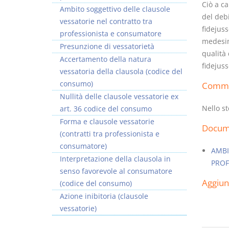
Ciò a ca
Ambito soggettivo delle clausole
del debi
vessatorie nel contratto tra
fidejuss
professionista e consumatore
medesima
Presunzione di vessatorietà
qualità 
Accertamento della natura
I Vincoli Preliminari
fidejuss
vessatoria della clausola (codice del
consumo)
Comm
D. Minussi
Nullità delle clausole vessatorie ex
Versione ebook
€ 4,19
Nello st
art. 36 codice del consumo
(iva incl.)
Forma e clausole vessatorie
Docume
(contratti tra professionista e
consumatore)
AMBI
Interpretazione della clausola in
PROF
senso favorevole al consumatore
Aggiu
(codice del consumo)
Azione inibitoria (clausole
vessatorie)