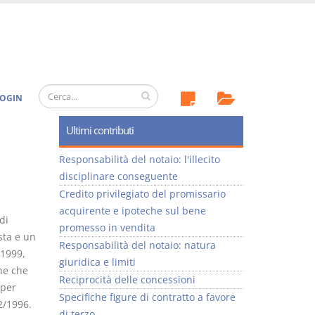
OGIN
Ultimi contributi
Responsabilità del notaio: l'illecito
disciplinare conseguente
Credito privilegiato del promissario
acquirente e ipoteche sul bene
di
promesso in vendita
sta e un
Responsabilità del notaio: natura
/1999,
giuridica e limiti
ne che
Reciprocità delle concessioni
 per
Specifiche figure di contratto a favore
52/1996.
di terzo