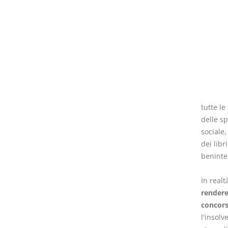
tutte l
delle sp
sociale,
dei libr
benintes
In realt
rendere
concors
l'insol