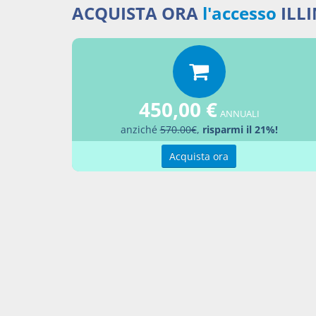
ACQUISTA ORA
l'accesso
ILL
Prassi 
Quesi
liqui
Quesi
preve
450,00 €
ANNUALI
anziché
570.00€
,
risparmi il 21%!
Acquista ora
Percor
Trasf
Aggiu