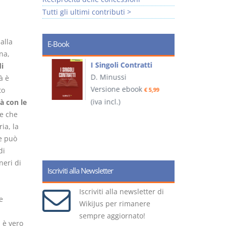
Tutti gli ultimi contributi >
alla
E-Book
na,
I Singoli Contratti
i
uridica
D. Minussi
à è
L
Versione ebook
to
€ 5,99
2
ook
(iva incl.)
à con le
€ 5,99
te che
ia, la
ne può
(
di
neri di
Iscriviti alla Newsletter
Iscriviti alla newsletter di
e
WikiJus per rimanere
sempre aggiornato!
i è vero