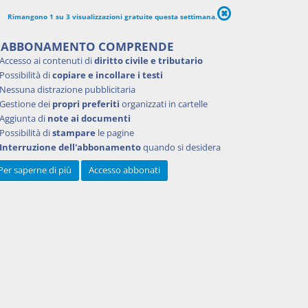
Rimangono 1 su 3 visualizzazioni gratuite questa settimana.
'ABBONAMENTO COMPRENDE
 in
Accesso ai contenuti di
diritto civile e tributario
Possibilità di
copiare e incollare i testi
Nessuna distrazione pubblicitaria
Gestione dei
propri preferiti
organizzati in cartelle
Aggiunta di
note ai documenti
Possibilità di
stampare
le pagine
Interruzione dell'abbonamento
quando si desidera
Per saperne di più
Accesso abbonati