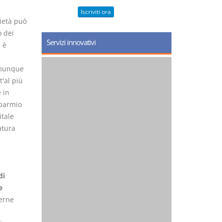
Iscriviti ora
ietà può
 dei
Servizi innovativi
 è
omunque
'al più
 in
sparmio
itale
atura
di
e
erne