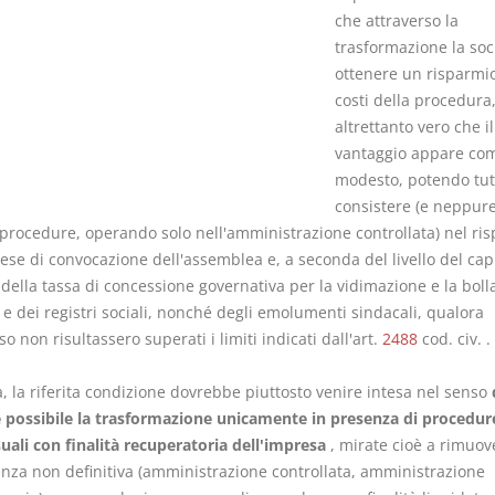
che attraverso la
trasformazione la soc
ottenere un risparmio
costi della procedura,
altrettanto vero che il
vantaggio appare c
modesto, potendo tutt
consistere (e neppure
e procedure, operando solo nell'amministrazione controllata) nel ri
ese di convocazione dell'assemblea e, a seconda del livello del cap
 della tassa di concessione governativa per la vidimazione e la boll
i e dei registri sociali, nonché degli emolumenti sindacali, qualora
o non risultassero superati i limiti indicati dall'art.
2488
cod. civ. .
à, la riferita condizione dovrebbe piuttosto venire intesa nel senso
 possibile la trasformazione unicamente in presenza di procedur
uali con finalità recuperatoria dell'impresa
, mirate cioè a rimuov
venza non definitiva (amministrazione controllata, amministrazione