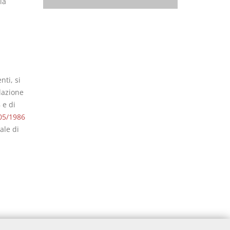
ia
nti, si
lazione
 e di
05/1986
ale di