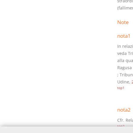
straordi
(fallime
Note
nota1
In relaz
veda Tr
alla qua
Ragusa M
; Tribu
Udine,
top1
nota2
Cfr. Re
top2