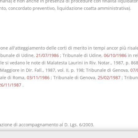
naria) e non anche in presenza di procedure con finalità liquidator
nto, concordato preventivo, liquidazione coatta amministrativa).
ione all'atteggiamento delle corti di merito in tempi ancor più risale
ibunale di Udine,
21/07/1986
; Tribunale di Udine,
06/10/1986
in re
le si vedano le note di Malatesta Laurini in Riv. Notar., 1987, p. 868
aggiore in Dir. Fall., 1987, vol. II, p. 198; Tribunale di Genova,
07/
nale di Roma,
03/11/1986
; Tribunale di Genova,
25/02/1987
; Tribun
26/11/1987
.
lazione di accompagnamento al D. Lgs. 6/2003.