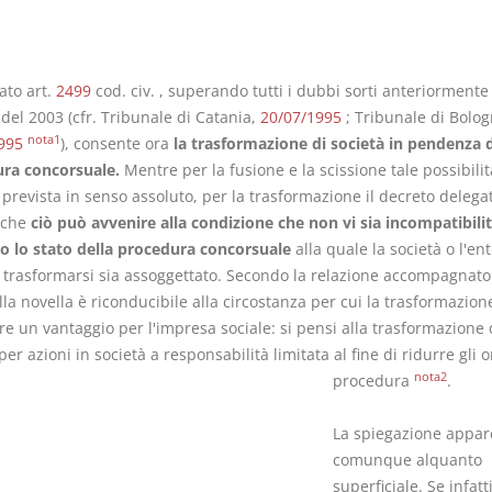
lato art.
2499
cod. civ. , superando tutti i dubbi sorti anteriormente 
del 2003 (cfr. Tribunale di Catania,
20/07/1995
; Tribunale di Bolog
Prescrizione e
Rapporto e
nota1
995
), consente ora
la trasformazione di società in pendenza d
decadenza
relazione gi
ra concorsuale.
Mentre per la fusione e la scissione tale possibilit
D. Minussi
D. Minussi
 prevista in senso assoluto, per la trasformazione il decreto delega
Versione ebook
Versione eb
 che
ciò può avvenire alla condizione che non vi sia incompatibilit
€ 4,19
(iva incl.)
(iva incl.)
à o lo stato della procedura concorsuale
alla quale la società o l'en
 trasformarsi sia assoggettato. Secondo la relazione accompagnator
la novella è riconducibile alla circostanza per cui la trasformazio
re un vantaggio per l'impresa sociale: si pensi alla trasformazione 
per azioni in società a responsabilità limitata al fine di ridurre gli o
nota2
procedura
.
La spiegazione appar
comunque alquanto
superficiale. Se infatt