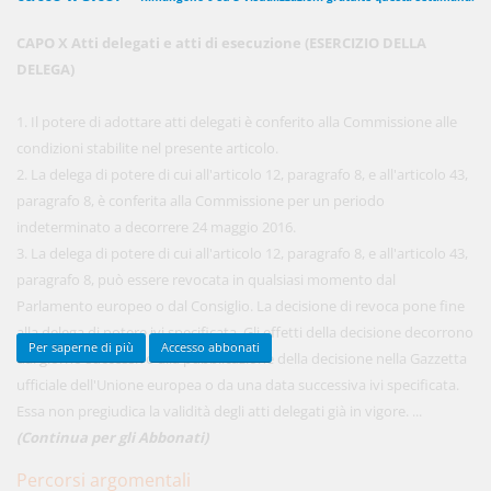
CAPO X Atti delegati e atti di esecuzione (ESERCIZIO DELLA
DELEGA)
450,00 €
ANNUALI
anziché
570.00€
,
risparmi il 21%!
1. Il potere di adottare atti delegati è conferito alla Commissione alle
condizioni stabilite nel presente articolo.
Acquista ora
2. La delega di potere di cui all'articolo 12, paragrafo 8, e all'articolo 43,
paragrafo 8, è conferita alla Commissione per un periodo
indeterminato a decorrere 24 maggio 2016.
48,00 €
MENSILI
3. La delega di potere di cui all'articolo 12, paragrafo 8, e all'articolo 43,
paragrafo 8, può essere revocata in qualsiasi momento dal
Parlamento europeo o dal Consiglio. La decisione di revoca pone fine
Acquista ora
alla delega di potere ivi specificata. Gli effetti della decisione decorrono
Per saperne di più
Accesso abbonati
dal giorno successivo alla pubblicazione della decisione nella Gazzetta
ufficiale dell'Unione europea o da una data successiva ivi specificata.
Essa non pregiudica la validità degli atti delegati già in vigore. ...
(Continua per gli Abbonati)
Percorsi argomentali