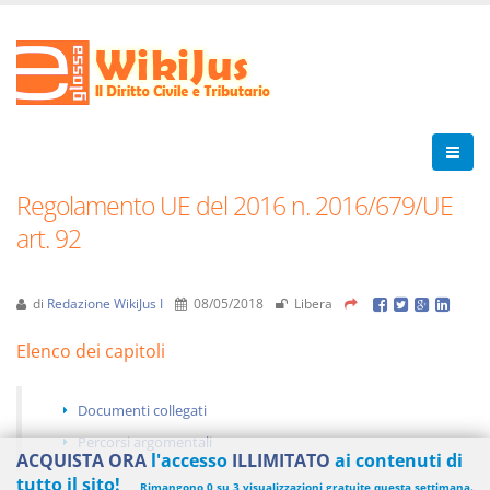
Regolamento UE del 2016 n. 2016/679/UE
art. 92
di
Redazione WikiJus I
08/05/2018
Libera
Elenco dei capitoli
Documenti collegati
Percorsi argomentali
ACQUISTA ORA
l'accesso
ILLIMITATO
ai contenuti di
tutto il sito!
Rimangono 0 su 3 visualizzazioni gratuite questa settimana.