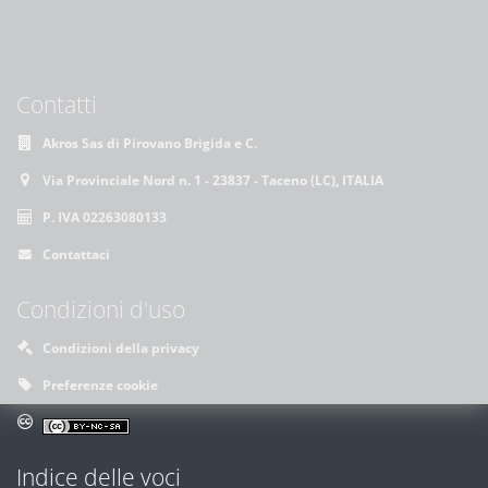
Contatti
Akros Sas di Pirovano Brigida e C.
Via Provinciale Nord n. 1 - 23837 - Taceno (LC), ITALIA
P. IVA 02263080133
Contattaci
Condizioni d'uso
Condizioni della privacy
Preferenze cookie
Indice delle voci